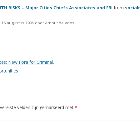
 RISKS – Major Cities Chiefs Assiociates and FBI
from
socia
p
16 augustus 1999
door
Arnout de Vries
.
tes: New Fora for Criminal,
rtunities
Vereiste velden zijn gemarkeerd met
*