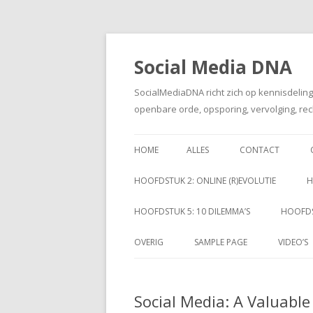
Social Media DNA
SocialMediaDNA richt zich op kennisdelin
openbare orde, opsporing, vervolging, rec
HOME
ALLES
CONTACT
HOOFDSTUK 2: ONLINE (R)EVOLUTIE
H
HOOFDSTUK 5: 10 DILEMMA’S
HOOFDS
OVERIG
SAMPLE PAGE
VIDEO’S
Social Media: A Valuable