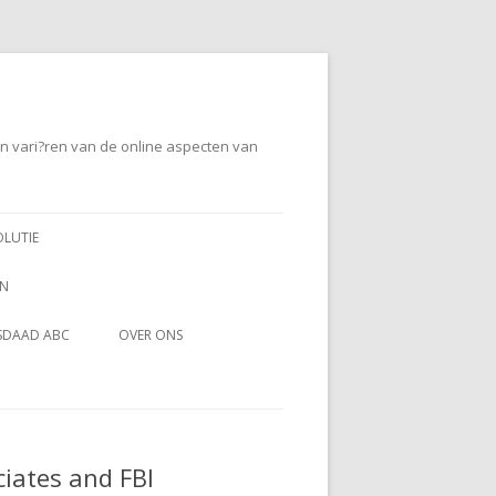
en vari?ren van de online aspecten van
OLUTIE
EN
SDAAD ABC
OVER ONS
ciates and FBI