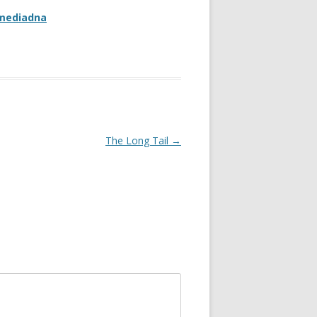
lmediadna
The Long Tail
→