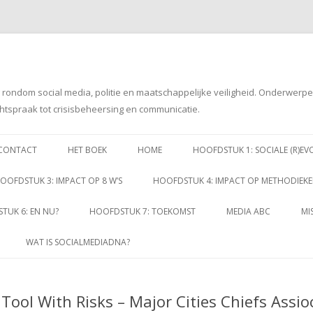
g rondom social media, politie en maatschappelijke veiligheid. Onderwerp
htspraak tot crisisbeheersing en communicatie.
Spring
naar
CONTACT
HET BOEK
HOME
HOOFDSTUK 1: SOCIALE (R)EV
inhoud
OOFDSTUK 3: IMPACT OP 8 W’S
HOOFDSTUK 4: IMPACT OP METHODIEK
TUK 6: EN NU?
HOOFDSTUK 7: TOEKOMST
MEDIA ABC
MI
WAT IS SOCIALMEDIADNA?
 Tool With Risks – Major Cities Chiefs Assio