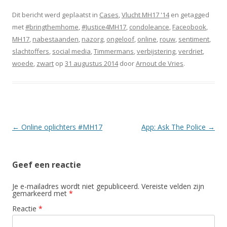
Dit bericht werd geplaatst in
Cases
,
Vlucht MH17 '14
en getagged
met
#bringthemhome
,
#Justice4MH17
,
condoleance
,
Faceobook
,
MH17
,
nabestaanden
,
nazorg
,
ongeloof
,
online
,
rouw
,
sentiment
,
slachtoffers
,
social media
,
Timmermans
,
verbijstering
,
verdriet
,
woede
,
zwart
op
31 augustus 2014
door
Arnout de Vries
.
Berichtnavigatie
←
Online oplichters #MH17
App: Ask The Police
→
Geef een reactie
Je e-mailadres wordt niet gepubliceerd.
Vereiste velden zijn
gemarkeerd met
*
Reactie
*