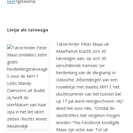
keer
?getekend.
Lintje als tatoeage
Tatoe?erder Peter Maas uit
Maarheeze bracht zo’n 30
tatoeages aan, op zo’n 30
verschillende mensen: ter
herdenking van de vliegramp in
Oekra?ne. Afbeeldingen van een
rouwlintje met daarbij MH17, het
vluchtnummer van het toestel dat
op 17 juli werd neergeschoten. Hij?
deed het voor niks. “Omdat de
slachtoffers niet vergeten mogen
worden.”?Via Facebook kondigde
Maas zijn actie aan. Tot uit