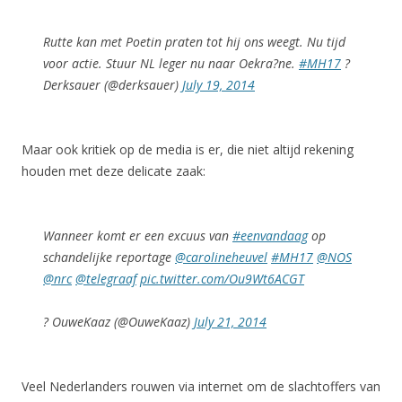
Rutte kan met Poetin praten tot hij ons weegt. Nu tijd
voor actie. Stuur NL leger nu naar Oekra?ne.
#MH17
?
Derksauer (@derksauer)
July 19, 2014
Maar ook kritiek op de media is er, die niet altijd rekening
houden met deze delicate zaak:
Wanneer komt er een excuus van
#eenvandaag
op
schandelijke reportage
@carolineheuvel
#MH17
@NOS
@nrc
@telegraaf
pic.twitter.com/Ou9Wt6ACGT
? OuweKaaz (@OuweKaaz)
July 21, 2014
Veel Nederlanders rouwen via internet om de slachtoffers van