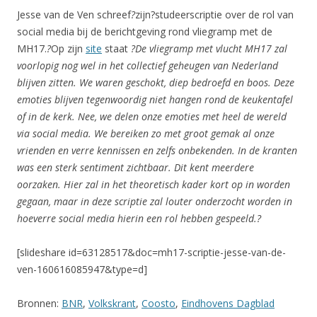
Jesse van de Ven schreef
?
zijn?studeerscriptie over de rol van
social media bij de berichtgeving rond vliegramp met de
MH17.
?
Op zijn
site
staat
?De vliegramp met vlucht MH17 zal
voorlopig nog wel in het collectief geheugen van Nederland
blijven zitten. We waren geschokt, diep bedroefd en boos. Deze
emoties blijven tegenwoordig niet hangen rond de keukentafel
of in de kerk. Nee, we delen onze emoties met heel de wereld
via social media. We bereiken zo met groot gemak al onze
vrienden en verre kennissen en zelfs onbekenden. In de kranten
was een sterk sentiment zichtbaar. Dit kent meerdere
oorzaken. Hier zal in het theoretisch kader kort op in worden
gegaan, maar in deze scriptie zal louter onderzocht worden in
hoeverre social media hierin een rol hebben gespeeld.?
[slideshare id=63128517&doc=mh17-scriptie-jesse-van-de-
ven-160616085947&type=d]
Bronnen:
BNR
,
Volkskrant
,
Coosto
,
Eindhovens Dagblad