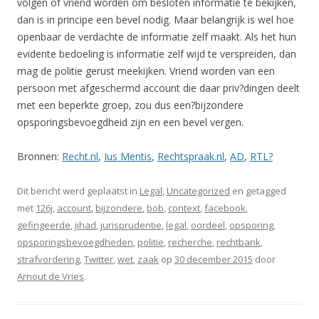
volgen of vriend worden om besloten informatie te bekijken,
dan is in principe een bevel nodig. Maar belangrijk is wel hoe
openbaar de verdachte de informatie zelf maakt. Als het hun
evidente bedoeling is informatie zelf wijd te verspreiden, dan
mag de politie gerust meekijken. Vriend worden van een
persoon met afgeschermd account die daar priv?dingen deelt
met een beperkte groep, zou dus een?bijzondere
opsporingsbevoegdheid zijn en een bevel vergen.
Bronnen:
Recht.nl
,
Ius Mentis
,
Rechtspraak.nl
,
AD
,
RTL?
Dit bericht werd geplaatst in
Legal
,
Uncategorized
en getagged
met
126j
,
account
,
bijzondere
,
bob
,
context
,
facebook
,
gefingeerde
,
jihad
,
jurisprudentie
,
legal
,
oordeel
,
opsporing
,
opsporingsbevoegdheden
,
politie
,
recherche
,
rechtbank
,
strafvordering
,
Twitter
,
wet
,
zaak
op
30 december 2015
door
Arnout de Vries
.