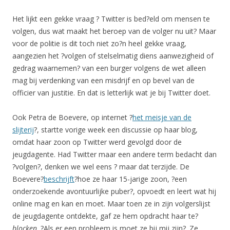
Het lijkt een gekke vraag ? Twitter is bed?eld om mensen te
volgen, dus wat maakt het beroep van de volger nu uit? Maar
voor de politie is dit toch niet zo?n heel gekke vraag,
aangezien het ?volgen of stelselmatig diens aanwezigheid of
gedrag waarnemen? van een burger volgens de wet alleen
mag bij verdenking van een misdrijf en op bevel van de
officier van justitie. En dat is letterlijk wat je bij Twitter doet.
Ook Petra de Boevere, op internet ?
het meisje van de
slijterij
?, startte vorige week een discussie op haar blog,
omdat haar zoon op Twitter werd gevolgd door de
jeugdagente. Had Twitter maar een andere term bedacht dan
?volgen?, denken we wel eens ? maar dat terzijde. De
Boevere?
beschrijft
?hoe ze haar 15-jarige zoon, ?een
onderzoekende avontuurlijke puber?, opvoedt en leert wat hij
online mag en kan en moet. Maar toen ze in zijn volgerslijst
de jeugdagente ontdekte, gaf ze hem opdracht haar te?
blocken
. ?Als er een probleem is moet ze bij mij zijn?. Ze