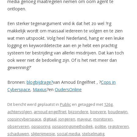
media genoeg maatregelen nemen om oom agent te
ontlopen.
Een sterker tegenargument vind ik dat het zo wel ?rg
makkelijk wordt om massaal iedereen te volgen en te zien
wat men uitspookt. Volg heel Nederland, hang er een leuke
logging en keyworddetectie aan en je hebt een prachtig
systeem ter bestrijding van allerlei misdrijven. Dat kan toch
ook weer niet de bedoeling zijn. Of is het niet meer dan
gewenning?’
Bronnen:
blogbijdrage?
van Arnoud Engelfriet
, ?
Cops in
Cyberspace
,
Maxius
?en
OudersOnline
Dit bericht werd geplaatst in
Public
en getagged met
126g
,
achtervolgen
,
arnoud engelfriet
,
bijzondere
,
boevere
,
boudewijn
,
copsincyberspace
,
digitaal
,
jongeren
,
mayeur
,
monitoren
,
observeren
,
opsporing
,
opsporingsmethodiek
,
politie
,
registreren
,
schaduwen
,
slijterijmeisje
,
social media
,
stelselmatig
,