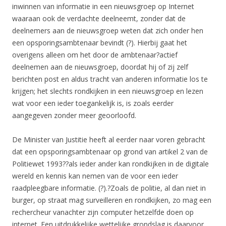
inwinnen van informatie in een nieuwsgroep op Internet
waaraan ook de verdachte deelneemt, zonder dat de
deelnemers aan de nieuwsgroep weten dat zich onder hen
een opsporingsambtenaar bevindt (?). Hierbij gaat het
overigens alleen om het door de ambtenaar?
actief
deelnemen aan de nieuwsgroep, doordat hij of zij zelf
berichten post en aldus tracht van anderen informatie los te
krijgen; het slechts rondkijken in een nieuwsgroep en lezen
wat voor een ieder toegankelijk is, is zoals eerder
aangegeven zonder meer geoorloofd.
De Minister van Justitie heeft al eerder naar voren gebracht
dat een opsporingsambtenaar op grond van artikel 2 van de
Politiewet 1993??als ieder ander kan rondkijken in de digitale
wereld en kennis kan nemen van de voor een ieder
raadpleegbare informatie. (?).?Zoals de politie, al dan niet in
burger, op straat mag surveilleren en rondkijken, zo mag een
rechercheur vanachter zijn computer hetzelfde doen op
internet. Een uitdrukkelijke wettelijke grondslag is daarvoor