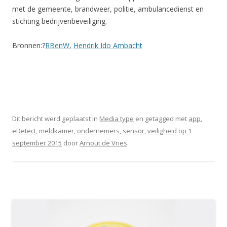
met de gemeente, brandweer, politie, ambulancedienst en
stichting bedrijvenbeveiliging.
Bronnen:?
RBenW
,
Hendrik Ido Ambacht
Dit bericht werd geplaatst in
Media type
en getagged met
app
,
eDetect
,
meldkamer
,
ondernemers
,
sensor
,
veiligheid
op
1
september 2015
door
Arnout de Vries
.