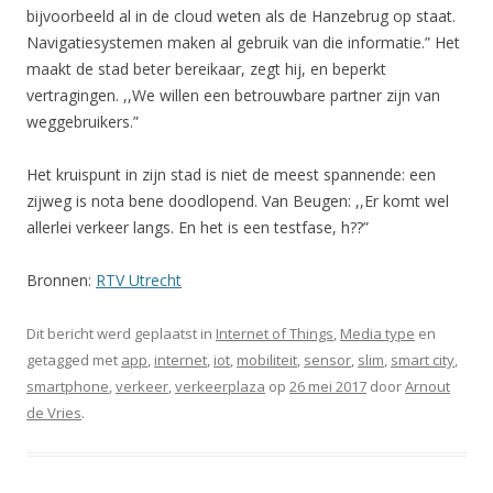
bijvoorbeeld al in de cloud weten als de Hanzebrug op staat.
Navigatiesystemen maken al gebruik van die informatie.” Het
maakt de stad beter bereikaar, zegt hij, en beperkt
vertragingen. ,,We willen een betrouwbare partner zijn van
weggebruikers.”
Het kruispunt in zijn stad is niet de meest spannende: een
zijweg is nota bene doodlopend. Van Beugen: ,,Er komt wel
allerlei verkeer langs. En het is een testfase, h??”
Bronnen:
RTV Utrecht
Dit bericht werd geplaatst in
Internet of Things
,
Media type
en
getagged met
app
,
internet
,
iot
,
mobiliteit
,
sensor
,
slim
,
smart city
,
smartphone
,
verkeer
,
verkeerplaza
op
26 mei 2017
door
Arnout
de Vries
.