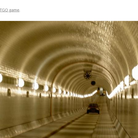
TGO game
.