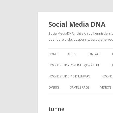
Social Media DNA
SocialMediaDNA richt zich op kennisdelin
openbare orde, opsporing, vervolging, rec
HOME
ALLES
CONTACT
HOOFDSTUK 2: ONLINE (R)EVOLUTIE
H
HOOFDSTUK 5: 10 DILEMMA’S
HOOFDS
OVERIG
SAMPLE PAGE
VIDEO’S
tunnel