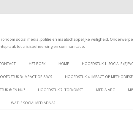
g rondom social media, politie en maatschappelijke veiligheid. Onderwerp
htspraak tot crisisbeheersing en communicatie.
Spring
naar
CONTACT
HET BOEK
HOME
HOOFDSTUK 1: SOCIALE (R)EV
inhoud
OOFDSTUK 3: IMPACT OP 8 W’S
HOOFDSTUK 4: IMPACT OP METHODIEK
TUK 6: EN NU?
HOOFDSTUK 7: TOEKOMST
MEDIA ABC
MI
WAT IS SOCIALMEDIADNA?