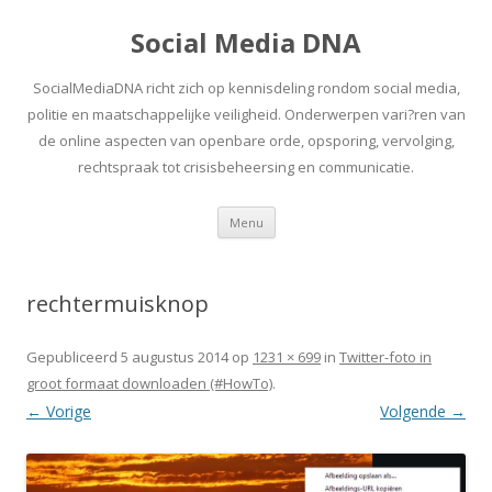
Social Media DNA
SocialMediaDNA richt zich op kennisdeling rondom social media,
politie en maatschappelijke veiligheid. Onderwerpen vari?ren van
de online aspecten van openbare orde, opsporing, vervolging,
rechtspraak tot crisisbeheersing en communicatie.
Spring
Menu
naar
inhoud
rechtermuisknop
Gepubliceerd
5 augustus 2014
op
1231 × 699
in
Twitter-foto in
groot formaat downloaden (#HowTo)
.
← Vorige
Volgende →