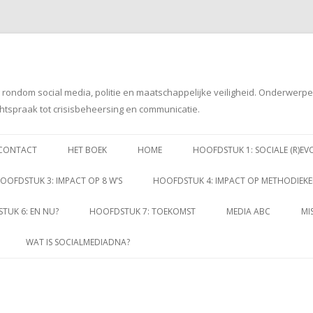
g rondom social media, politie en maatschappelijke veiligheid. Onderwerp
htspraak tot crisisbeheersing en communicatie.
Spring
naar
CONTACT
HET BOEK
HOME
HOOFDSTUK 1: SOCIALE (R)EV
inhoud
OOFDSTUK 3: IMPACT OP 8 W’S
HOOFDSTUK 4: IMPACT OP METHODIEK
TUK 6: EN NU?
HOOFDSTUK 7: TOEKOMST
MEDIA ABC
MI
WAT IS SOCIALMEDIADNA?