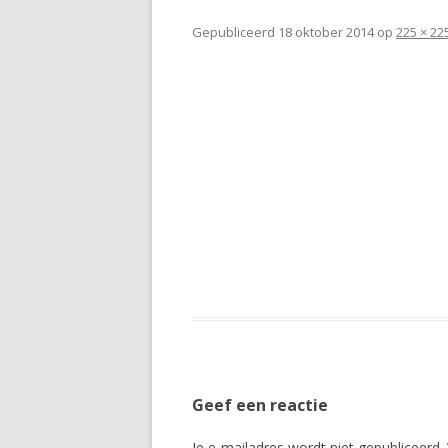
Gepubliceerd
18 oktober 2014
op
225 × 22
Geef een reactie
Je e-mailadres wordt niet gepubliceerd.