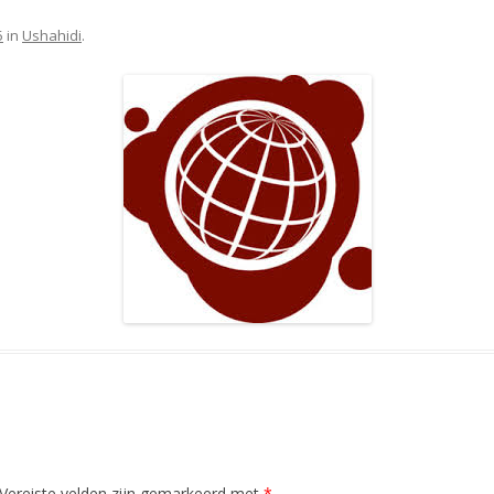
5
in
Ushahidi
.
Vereiste velden zijn gemarkeerd met
*