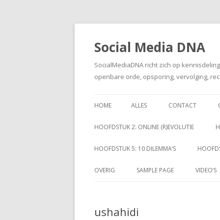
Social Media DNA
SocialMediaDNA richt zich op kennisdelin
openbare orde, opsporing, vervolging, rec
HOME
ALLES
CONTACT
HOOFDSTUK 2: ONLINE (R)EVOLUTIE
H
HOOFDSTUK 5: 10 DILEMMA’S
HOOFDS
OVERIG
SAMPLE PAGE
VIDEO’S
ushahidi