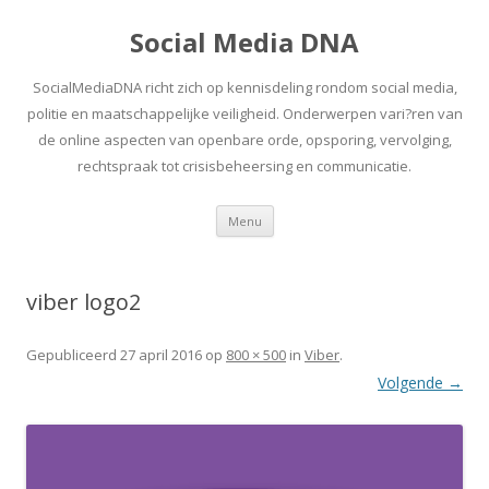
Social Media DNA
SocialMediaDNA richt zich op kennisdeling rondom social media,
politie en maatschappelijke veiligheid. Onderwerpen vari?ren van
de online aspecten van openbare orde, opsporing, vervolging,
rechtspraak tot crisisbeheersing en communicatie.
Spring
Menu
naar
inhoud
viber logo2
Gepubliceerd
27 april 2016
op
800 × 500
in
Viber
.
Volgende →