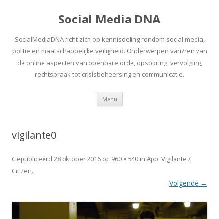
Social Media DNA
SocialMediaDNA richt zich op kennisdeling rondom social media,
politie en maatschappelijke veiligheid. Onderwerpen vari?ren van
de online aspecten van openbare orde, opsporing, vervolging,
rechtspraak tot crisisbeheersing en communicatie.
Spring
Menu
naar
inhoud
vigilante0
Gepubliceerd
28 oktober 2016
op
960 × 540
in
App: Vigilante /
Citizen
.
Volgende →