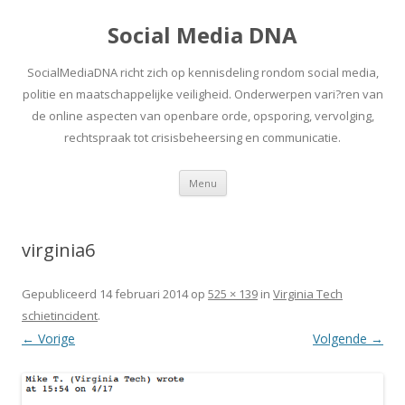
Social Media DNA
SocialMediaDNA richt zich op kennisdeling rondom social media,
politie en maatschappelijke veiligheid. Onderwerpen vari?ren van
de online aspecten van openbare orde, opsporing, vervolging,
rechtspraak tot crisisbeheersing en communicatie.
Spring
Menu
naar
inhoud
virginia6
Gepubliceerd
14 februari 2014
op
525 × 139
in
Virginia Tech
schietincident
.
← Vorige
Volgende →