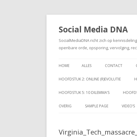
Social Media DNA
SocialMediaDNA richt zich op kennisdelin
openbare orde, opsporing, vervolging, rec
HOME
ALLES
CONTACT
HOOFDSTUK 2: ONLINE (R)EVOLUTIE
H
HOOFDSTUK 5: 10 DILEMMA’S
HOOFDS
OVERIG
SAMPLE PAGE
VIDEO’S
Virginia_Tech_massacr