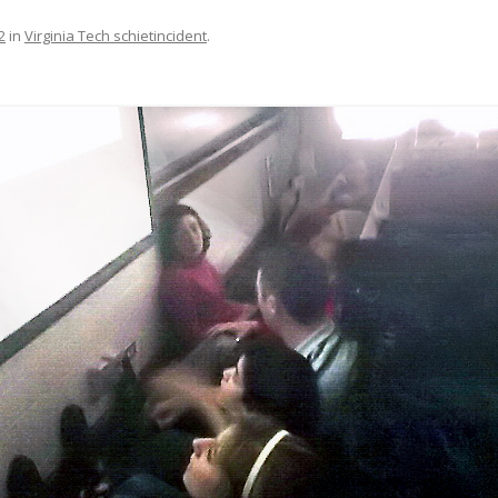
2
in
Virginia Tech schietincident
.