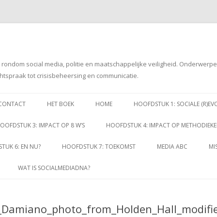
g rondom social media, politie en maatschappelijke veiligheid. Onderwerp
htspraak tot crisisbeheersing en communicatie.
Spring
naar
CONTACT
HET BOEK
HOME
HOOFDSTUK 1: SOCIALE (R)EV
inhoud
OOFDSTUK 3: IMPACT OP 8 W’S
HOOFDSTUK 4: IMPACT OP METHODIEK
TUK 6: EN NU?
HOOFDSTUK 7: TOEKOMST
MEDIA ABC
MI
WAT IS SOCIALMEDIADNA?
e_Damiano_photo_from_Holden_Hall_modifi