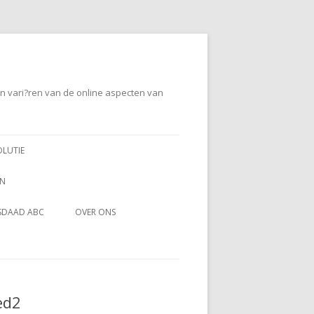
en vari?ren van de online aspecten van
OLUTIE
EN
SDAAD ABC
OVER ONS
ed2