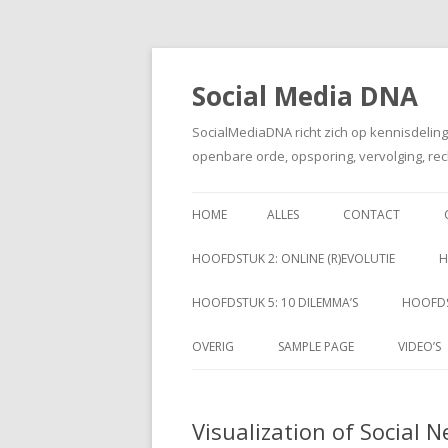
Social Media DNA
SocialMediaDNA richt zich op kennisdelin
openbare orde, opsporing, vervolging, rec
HOME
ALLES
CONTACT
HOOFDSTUK 2: ONLINE (R)EVOLUTIE
H
HOOFDSTUK 5: 10 DILEMMA’S
HOOFDS
OVERIG
SAMPLE PAGE
VIDEO’S
Visualization of Social 