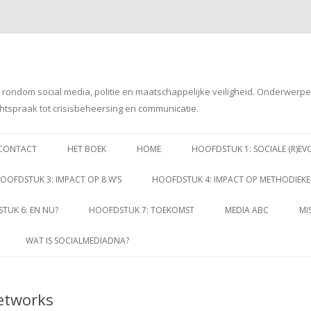
g rondom social media, politie en maatschappelijke veiligheid. Onderwerp
htspraak tot crisisbeheersing en communicatie.
Spring
naar
CONTACT
HET BOEK
HOME
HOOFDSTUK 1: SOCIALE (R)EV
inhoud
OOFDSTUK 3: IMPACT OP 8 W’S
HOOFDSTUK 4: IMPACT OP METHODIEK
TUK 6: EN NU?
HOOFDSTUK 7: TOEKOMST
MEDIA ABC
MI
WAT IS SOCIALMEDIADNA?
Networks