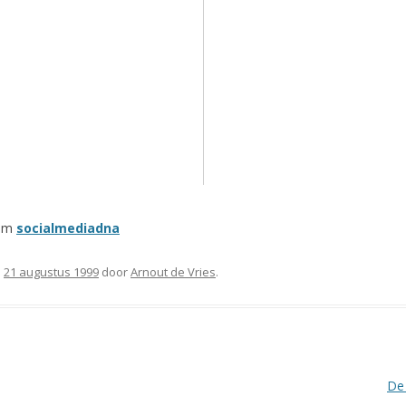
om
socialmediadna
p
21 augustus 1999
door
Arnout de Vries
.
De 