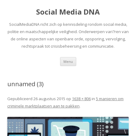
Social Media DNA
SocialMediaDNA richt zich op kennisdeling rondom social media,
politie en maatschappelijke veiligheid. Onderwerpen vari?ren van
de online aspecten van openbare orde, opsporing, vervolging,
rechtspraak tot crisisbeheersing en communicatie.
Spring
Menu
naar
inhoud
unnamed (3)
Gepubliceerd
26 augustus 2015
op
1638 × 806
in
5 manieren om
criminele marktplaatsen aan te pakken
.