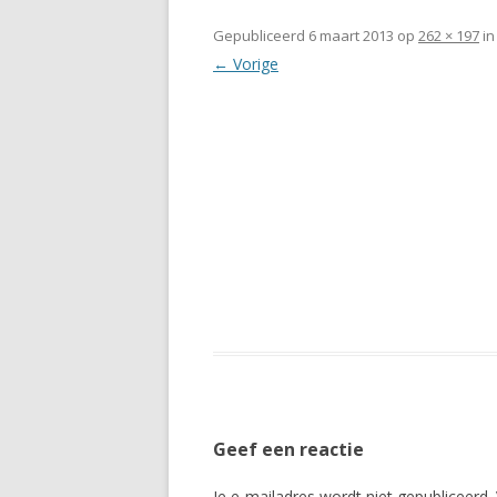
Gepubliceerd
6 maart 2013
op
262 × 197
i
← Vorige
Geef een reactie
Je e-mailadres wordt niet gepubliceerd.