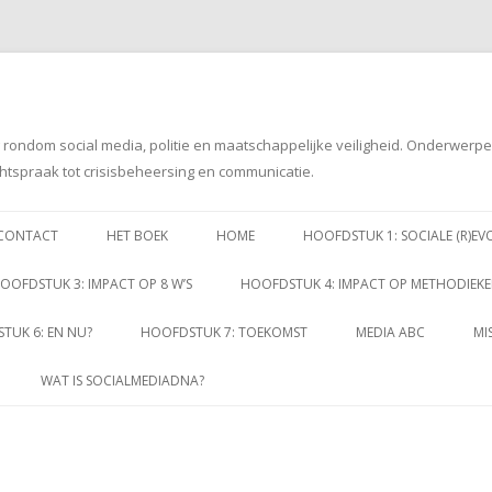
g rondom social media, politie en maatschappelijke veiligheid. Onderwerp
htspraak tot crisisbeheersing en communicatie.
Spring
naar
CONTACT
HET BOEK
HOME
HOOFDSTUK 1: SOCIALE (R)EV
inhoud
OOFDSTUK 3: IMPACT OP 8 W’S
HOOFDSTUK 4: IMPACT OP METHODIEK
TUK 6: EN NU?
HOOFDSTUK 7: TOEKOMST
MEDIA ABC
MI
WAT IS SOCIALMEDIADNA?