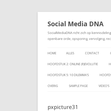
Social Media DNA
SocialMediaDNA richt zich op kennisdelin
openbare orde, opsporing, vervolging, rec
HOME
ALLES
CONTACT
HOOFDSTUK 2: ONLINE (R)EVOLUTIE
H
HOOFDSTUK 5: 10 DILEMMA’S
HOOFDS
OVERIG
SAMPLE PAGE
VIDEO’S
pxpicture31