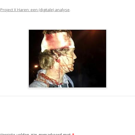
n
Project X Haren: een (digitale) analyse
.
Vereiste velden zijn gemarkeerd met
*