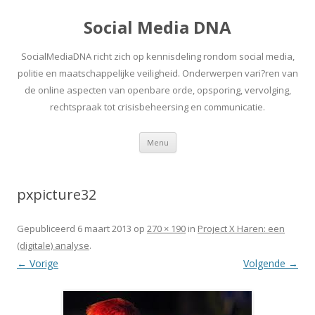
Social Media DNA
SocialMediaDNA richt zich op kennisdeling rondom social media,
politie en maatschappelijke veiligheid. Onderwerpen vari?ren van
de online aspecten van openbare orde, opsporing, vervolging,
rechtspraak tot crisisbeheersing en communicatie.
Spring
Menu
naar
inhoud
pxpicture32
Gepubliceerd
6 maart 2013
op
270 × 190
in
Project X Haren: een
(digitale) analyse
.
← Vorige
Volgende →