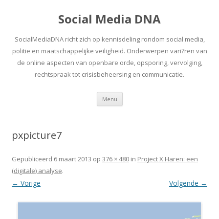
Social Media DNA
SocialMediaDNA richt zich op kennisdeling rondom social media,
politie en maatschappelijke veiligheid. Onderwerpen vari?ren van
de online aspecten van openbare orde, opsporing, vervolging,
rechtspraak tot crisisbeheersing en communicatie.
Spring
Menu
naar
inhoud
pxpicture7
Gepubliceerd
6 maart 2013
op
376 × 480
in
Project X Haren: een
(digitale) analyse
.
← Vorige
Volgende →