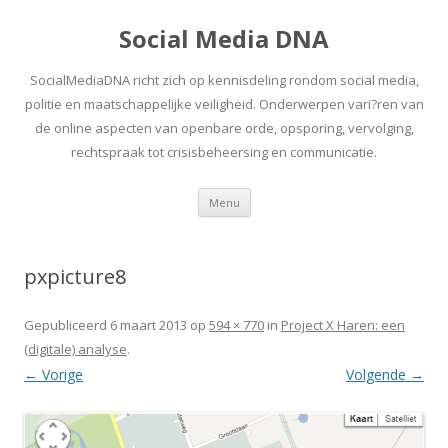
Social Media DNA
SocialMediaDNA richt zich op kennisdeling rondom social media,
politie en maatschappelijke veiligheid. Onderwerpen vari?ren van
de online aspecten van openbare orde, opsporing, vervolging,
rechtspraak tot crisisbeheersing en communicatie.
Spring
Menu
naar
inhoud
pxpicture8
Gepubliceerd
6 maart 2013
op
594 × 770
in
Project X Haren: een
(digitale) analyse
.
← Vorige
Volgende →