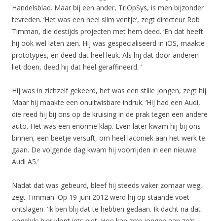
Handelsblad. Maar bij een ander, TriOpSys, is men bijzonder
tevreden. ‘Het was een heel slim ventje’, zegt directeur Rob
Timman, die destijds projecten met hem deed. ‘En dat heeft
hij ook wel laten zien. Hij was gespecialiseerd in iOS, maakte
prototypes, en deed dat heel leuk. Als hij dat door anderen
liet doen, deed hij dat heel geraffineerd. ‘
Hij was in zichzelf gekeerd, het was een stille jongen, zegt hij.
Maar hij maakte een onuitwisbare indruk. ‘Hij had een Audi,
die reed hij bij ons op de kruising in de prak tegen een andere
auto. Het was een enorme klap. Even later kwam hij bij ons
binnen, een beetje versuft, om heel laconiek aan het werk te
gaan. De volgende dag kwam hij voorrijden in een nieuwe
Audi A5.’
Nadat dat was gebeurd, bleef hij steeds vaker zomaar weg,
zegt Timman. Op 19 juni 2012 werd hij op staande voet
ontslagen. ‘Ik ben blij dat te hebben gedaan. Ik dacht na dat
ongeluk: hier klopt iets niet. Hoe kan zo’n jongen aan zo’n