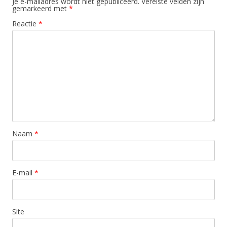
Je e-mailadres wordt niet gepubliceerd.
Vereiste velden zijn
gemarkeerd met
*
Reactie
*
Naam
*
E-mail
*
Site