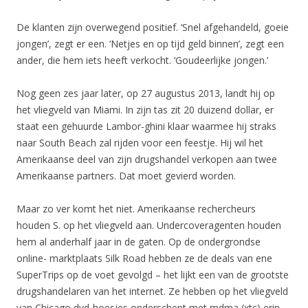
De klanten zijn overwegend positief. ‘Snel afgehandeld, goeie
jongen’, zegt er een. ‘Netjes en op tijd geld binnen’, zegt een
ander, die hem iets heeft verkocht. ‘Goudeerlijke jongen.’
Nog geen zes jaar later, op 27 augustus 2013, landt hij op
het vliegveld van Miami. In zijn tas zit 20 duizend dollar, er
staat een gehuurde Lambor-ghini klaar waarmee hij straks
naar South Beach zal rijden voor een feestje. Hij wil het
Amerikaanse deel van zijn drugshandel verkopen aan twee
Amerikaanse partners. Dat moet gevierd worden.
Maar zo ver komt het niet. Amerikaanse rechercheurs
houden S. op het vliegveld aan. Undercoveragenten houden
hem al anderhalf jaar in de gaten. Op de ondergrondse
online- marktplaats Silk Road hebben ze de deals van ene
SuperTrips op de voet gevolgd – het lijkt een van de grootste
drugshandelaren van het internet. Ze hebben op het vliegveld
van Chicago dvd-hoesjes onderschept met mdma (xtc) erin,