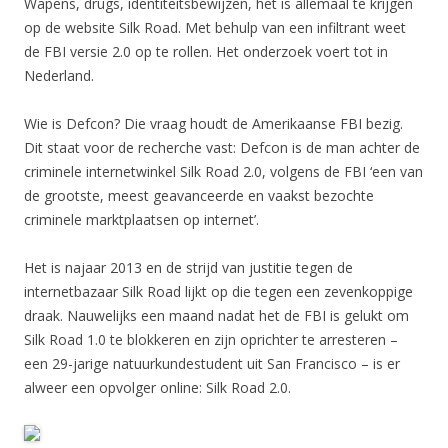
Wapens, drugs, identiteitsbewijzen, het is allemaal te krijgen
op de website Silk Road. Met behulp van een infiltrant weet
de FBI versie 2.0 op te rollen. Het onderzoek voert tot in
Nederland.
Wie is Defcon? Die vraag houdt de Amerikaanse FBI bezig.
Dit staat voor de recherche vast: Defcon is de man achter de
criminele internetwinkel Silk Road 2.0, volgens de FBI ‘een van
de grootste, meest geavanceerde en vaakst bezochte
criminele marktplaatsen op internet’.
Het is najaar 2013 en de strijd van justitie tegen de
internetbazaar Silk Road lijkt op die tegen een zevenkoppige
draak. Nauwelijks een maand nadat het de FBI is gelukt om
Silk Road 1.0 te blokkeren en zijn oprichter te arresteren –
een 29-jarige natuurkundestudent uit San Francisco – is er
alweer een opvolger online: Silk Road 2.0.