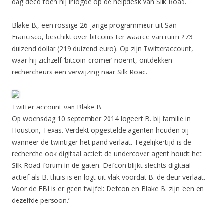
dag deed toen hij inlogde op de helpdesk van Silk Road.
Blake B., een rossige 26-jarige programmeur uit San
Francisco, beschikt over bitcoins ter waarde van ruim 273
duizend dollar (219 duizend euro). Op zijn Twitteraccount,
waar hij zichzelf ‘bitcoin-dromer’ noemt, ontdekken
rechercheurs een verwijzing naar Silk Road.
Twitter-account van Blake B.
Op woensdag 10 september 2014 logeert B. bij familie in
Houston, Texas. Verdekt opgestelde agenten houden bij
wanneer de twintiger het pand verlaat. Tegelijkertijd is de
recherche ook digitaal actief: de undercover agent houdt het
Silk Road-forum in de gaten. Defcon blijkt slechts digitaal
actief als B. thuis is en logt uit vlak voordat B. de deur verlaat.
Voor de FBI is er geen twijfel: Defcon en Blake B. zijn ‘een en
dezelfde persoon.’