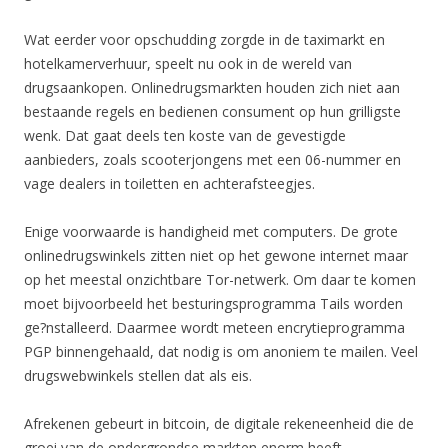
Wat eerder voor opschudding zorgde in de taximarkt en
hotelkamerverhuur, speelt nu ook in de wereld van
drugsaankopen. Onlinedrugsmarkten houden zich niet aan
bestaande regels en bedienen consument op hun grilligste
wenk. Dat gaat deels ten koste van de gevestigde
aanbieders, zoals scooterjongens met een 06-nummer en
vage dealers in toiletten en achterafsteegjes.
Enige voorwaarde is handigheid met computers. De grote
onlinedrugswinkels zitten niet op het gewone internet maar
op het meestal onzichtbare Tor-netwerk. Om daar te komen
moet bijvoorbeeld het besturingsprogramma Tails worden
ge?nstalleerd. Daarmee wordt meteen encrytieprogramma
PGP binnengehaald, dat nodig is om anoniem te mailen. Veel
drugswebwinkels stellen dat als eis.
Afrekenen gebeurt in bitcoin, de digitale rekeneenheid die de
groei van de ondergrondse markten enorm heeft