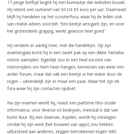
17-jarige leeftijd begint hij een bureautje dat websites bouwt.
Hij rekent een uurtarief van 50 tot 65 euro per uur. Daarnaast
blijft hij handelen op het scooterfora, waar hij de leden ook
van relatie-advies voorziet. ‘Een beetje arrogant zijn, en voor
het grotendeels grappig, werkt gewoon heel goed.’
Hij verdient er aardig mee, met die handeltjes. Op zijn
examengala komt hij in een zwart pak op een dikke Yamaha-
motor aanrijden. Eigenlijk zou er een heel escorte van
motorrijders om hem heen hangen, kennissen van weer een
ander forum, maar dat valt een beetje in het water door de
regen – uiteindelijk zijn er maar een paar. Maar het zijn de
fora waar hij zijn contacten opdoet.
Na zijn examen werkt hij, naast een parttime hbo-studie
informatica, voor diverse ict-bedrijven, meestal is dat van
korte duur. Bij een daarvan, Aspider, wordt hij ontslagen
omdat hij zijn werk (het bouwen van apps) zou hebben
uitbesteed aan anderen, zeggen betrokkenen tegen NRC