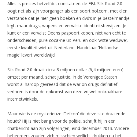
Alles is precies hetzelfde, constateert de FBI. Silk Road 2.0
oogt net als zijn voorganger als een soort bol.com, met dien
verstande dat je hier geen boeken en dvd’s in je bestelmandje
legt, maar drugs, wapens en vervalste identiteitsbewijzen. Je
kunt er een vervalst Deens paspoort kopen, niet van echt te
onderscheiden, pure coca?ne uit Peru en ook ‘witte weduwe’,
eerste kwaliteit wiet uit Nederland. Handelaar ‘Hollandse
magie’ levert wereldwijd.
Silk Road 2.0 draait circa 8 miljoen dollar (6,4 miljoen euro)
omzet per maand, schat justitie. In de Verenigde Staten
wordt al hardop gevreesd dat de war on drugs definitief
verloren is door de opkomst van deze vrijwel onkraakbare
internetwinkels.
Maar wie is de mysterieuze ‘Defcon’ die deze site draaiende
houdt? Hij is niet bang voor de politie, schrijft hij in een
chatbericht aan zijn volgelingen, eind december 2013. ‘Andere
beheerders zouden zich misschien wellicht drukken nu het