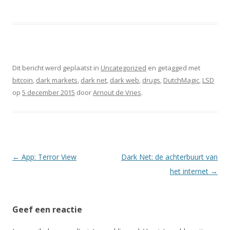
Dit bericht werd geplaatst in
Uncategorized
en getagged met
bitcoin
,
dark markets
,
dark net
,
dark web
,
drugs
,
DutchMagic
,
LSD
op
5 december 2015
door
Arnout de Vries
.
Berichtnavigatie
←
App: Terror View
Dark Net: de achterbuurt van
het internet
→
Geef een reactie