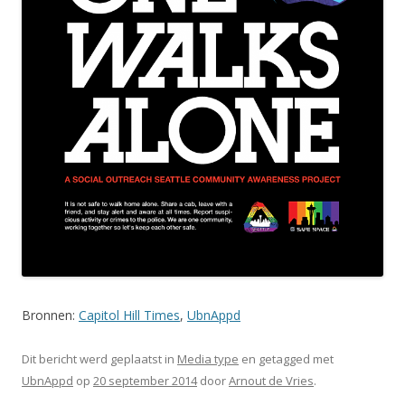
Bronnen:
Capitol Hill Times
,
UbnAppd
Dit bericht werd geplaatst in
Media type
en getagged met
UbnAppd
op
20 september 2014
door
Arnout de Vries
.