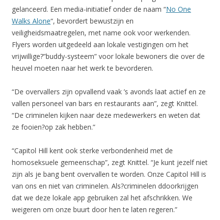
gelanceerd. Een media-initiatief onder de naam “
No One
Walks Alone
“, bevordert bewustzijn en
veiligheidsmaatregelen, met name ook voor werkenden.
Flyers worden uitgedeeld aan lokale vestigingen om het
vrijwillige?”buddy-systeem” voor lokale bewoners die over de
heuvel moeten naar het werk te bevorderen.
“De overvallers zijn opvallend vaak ’s avonds laat actief en ze
vallen personeel van bars en restaurants aan”, zegt Knittel.
“De criminelen kijken naar deze medewerkers en weten dat
ze fooien?op zak hebben.”
“Capitol Hill kent ook sterke verbondenheid met de
homoseksuele gemeenschap”, zegt Knittel. “Je kunt jezelf niet
zijn als je bang bent overvallen te worden. Onze Capitol Hill is
van ons en niet van criminelen. Als?criminelen ddoorkrijgen
dat we deze lokale app gebruiken zal het afschrikken. We
weigeren om onze buurt door hen te laten regeren.”