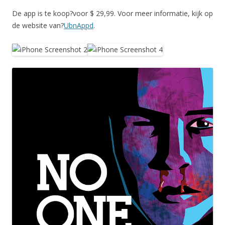
De app is te koop?voor $ 29,99. Voor meer informatie, kijk op
de website van?
UbnAppd
.