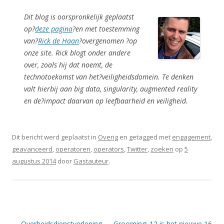
Dit blog is oorspronkelijk geplaatst
op?
deze pagina
?en met toestemming
van?
Rick de Haan
?overgenomen ?
op
onze site. Rick blogt onder andere
over, zoals hij dat noemt, de
technotoekomst van het?
veiligheidsdomein. Te denken
valt hierbij aan big data, singularity, augmented reality
en de?
impact daarvan op leefbaarheid en veiligheid.
Dit bericht werd geplaatst in
Overig
en getagged met
engagement
,
geavanceerd
,
operatoren
,
operators
,
Twitter
,
zoeken
op
5
augustus 2014
door
Gastauteur
.
Berichtnavigatie
←
Overheidsdienstverlening
Grooming: 12 is het nieuwe 16