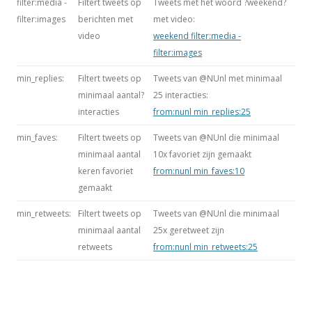
filter:media -
Filtert tweets op
Tweets met het woord ?weekend?
filter:images
berichten met
met video:
video
weekend filter:media -
filter:images
min_replies:
Filtert tweets op
Tweets van @NUnl met minimaal
minimaal aantal?
25 interacties:
interacties
from:nunl min_replies:25
min_faves:
Filtert tweets op
Tweets van @NUnl die minimaal
minimaal aantal
10x favoriet zijn gemaakt
keren favoriet
from:nunl min_faves:10
gemaakt
min_retweets:
Filtert tweets op
Tweets van @NUnl die minimaal
minimaal aantal
25x geretweet zijn
retweets
from:nunl min_retweets:25