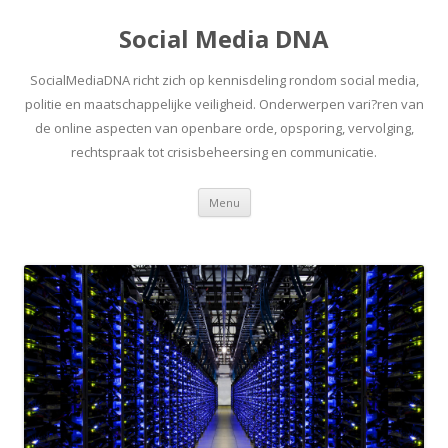
Social Media DNA
SocialMediaDNA richt zich op kennisdeling rondom social media,
politie en maatschappelijke veiligheid. Onderwerpen vari?ren van
de online aspecten van openbare orde, opsporing, vervolging,
rechtspraak tot crisisbeheersing en communicatie.
Spring
Menu
naar
inhoud