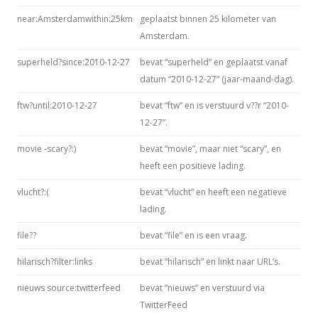
near:Amsterdamwithin:25km
geplaatst binnen 25 kilometer van
Amsterdam.
superheld?since:2010-12-27
bevat “superheld” en geplaatst vanaf
datum “2010-12-27” (jaar-maand-dag).
ftw?until:2010-12-27
bevat “ftw” en is verstuurd v??r “2010-
12-27”.
movie -scary?:)
bevat “movie”, maar niet “scary”, en
heeft een positieve lading.
vlucht?:(
bevat “vlucht” en heeft een negatieve
lading.
file??
bevat “file” en is een vraag.
hilarisch?filter:links
bevat “hilarisch” en linkt naar URL’s.
nieuws source:twitterfeed
bevat “nieuws” en verstuurd via
TwitterFeed