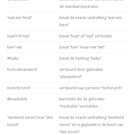
de standaardoperator.
“wat een feest”
bevat de exacte uitdrukking “wat een
feest”
haat?OR?nijd
bevat “haat” of “nijd” (of beide).
bier?-wit
bevat “bier” maar niet “wit”.
#haiku
bevat de hashtag “haiku”.
from:alexandernl
verstuurd door gebruiker
“alexandernl”.
to:techcrunch
verstuurd naar persoon “techcrunch”.
@mashable
berichten die de gebruiker
“mashable” vermelden.
“weekend vieren”near:”den
bevat de exacte uitdrukking “weekend
bosch”
vieren” en is geplaatst in de buurt van
“den bosch”.