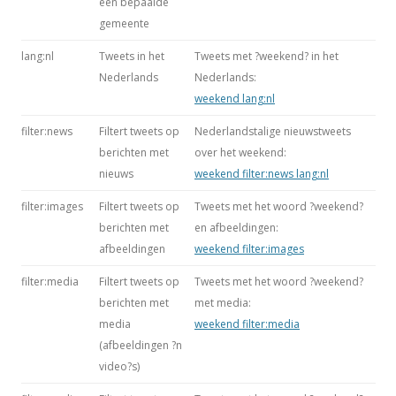
een bepaalde
gemeente
lang:nl
Tweets in het
Tweets met ?weekend? in het
Nederlands
Nederlands:
weekend lang:nl
filter:news
Filtert tweets op
Nederlandstalige nieuwstweets
berichten met
over het weekend:
nieuws
weekend filter:news lang:nl
filter:images
Filtert tweets op
Tweets met het woord ?weekend?
berichten met
en afbeeldingen:
afbeeldingen
weekend filter:images
filter:media
Filtert tweets op
Tweets met het woord ?weekend?
berichten met
met media:
media
weekend filter:media
(afbeeldingen ?n
video?s)