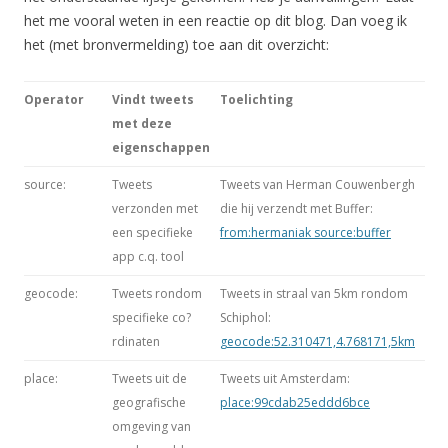
het me vooral weten in een reactie op dit blog. Dan voeg ik
het (met bronvermelding) toe aan dit overzicht:
Operator
Vindt tweets
Toelichting
met deze
eigenschappen
source:
Tweets
Tweets van Herman Couwenbergh
verzonden met
die hij verzendt met Buffer:
een specifieke
from:hermaniak source:buffer
app c.q. tool
geocode:
Tweets rondom
Tweets in straal van 5km rondom
specifieke co?
Schiphol:
rdinaten
geocode:52.310471,4.768171,5km
place:
Tweets uit de
Tweets uit Amsterdam:
geografische
place:99cdab25eddd6bce
omgeving van