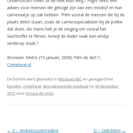
Ondertussen roven ze de hele kluis leeg.? Flight heeft een
advies voor mensen die getuige zijn van een misdrijf en hun
cameraatje op zak hebben. ?Film vooral de mensen die bij de
plaats delict staan, zoals de cameraspecialisten bij de politie
dat doen. Als mens heb je de neiging om vooral het
slachtoffer te filmen, terwijl de dader vaak een eindje
verderop staat.?
Bronnen: Metro (15 januari, 2008) ‘Film de dief..!’,
Crimebeat.nl
Dit bericht werd geplaatst in
Misdaad ABC
en getagged met
bendes
,
crimebeat
,
georganiseerde misdaad
op
30 december
2012
door
Arnout de Vries
.
Berichtnavigatie
←
V – Verkeersovertreding
O – Oplichting
→