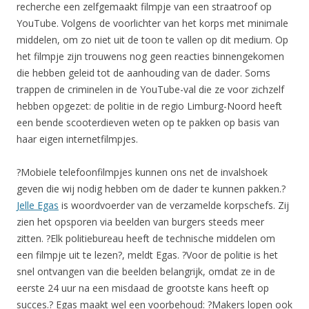
recherche een zelfgemaakt filmpje van een straatroof op
YouTube. Volgens de voorlichter van het korps met minimale
middelen, om zo niet uit de toon te vallen op dit medium. Op
het filmpje zijn trouwens nog geen reacties binnengekomen
die hebben geleid tot de aanhouding van de dader. Soms
trappen de criminelen in de YouTube-val die ze voor zichzelf
hebben opgezet: de politie in de regio Limburg-Noord heeft
een bende scooterdieven weten op te pakken op basis van
haar eigen internetfilmpjes.
?Mobiele telefoonfilmpjes kunnen ons net de invalshoek
geven die wij nodig hebben om de dader te kunnen pakken.?
Jelle Egas
is woordvoerder van de verzamelde korpschefs. Zij
zien het opsporen via beelden van burgers steeds meer
zitten. ?Elk politiebureau heeft de technische middelen om
een filmpje uit te lezen?, meldt Egas. ?Voor de politie is het
snel ontvangen van die beelden belangrijk, omdat ze in de
eerste 24 uur na een misdaad de grootste kans heeft op
succes.? Egas maakt wel een voorbehoud: ?Makers lopen ook