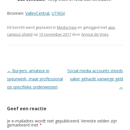
Bronnen:
ValleyCentral
,
UTRGV
Dit bericht werd geplaatst in
Media type
en getagged met
app
,
campus shield
op
13 november 2017
door
Arnout de Vries
.
Berichtnavigatie
←
Burgers: amateur in
Social media accounts steeds
speurwerk, maar professional
vaker gehackt vanwege geld
op specifieke onderwerpen
→
Geef een reactie
Je e-mailadres wordt niet gepubliceerd.
Vereiste velden zijn
gemarkeerd met
*