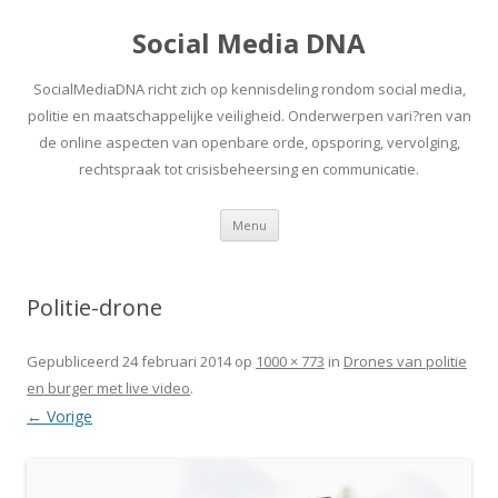
Social Media DNA
SocialMediaDNA richt zich op kennisdeling rondom social media,
politie en maatschappelijke veiligheid. Onderwerpen vari?ren van
de online aspecten van openbare orde, opsporing, vervolging,
rechtspraak tot crisisbeheersing en communicatie.
Spring
Menu
naar
inhoud
Politie-drone
Gepubliceerd
24 februari 2014
op
1000 × 773
in
Drones van politie
en burger met live video
.
← Vorige