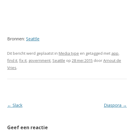
Bronnen:
Seattle
Dit bericht werd geplaatst in
Media type
en getagged met
app
,
find it
,
fix it
,
government
,
Seattle
op
28 mei 2015
door
Arnout de
Vries
.
Berichtnavigatie
←
Slack
Diaspora
→
Geef een reactie