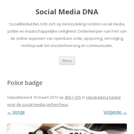
Social Media DNA
SocialMediaDNA richt zich op kennisdeling rondom social media,
politie en maatschappelijke veiligheid. Onderwerpen vari?ren van
de online aspecten van openbare orde, opsporing, vervolging,
rechtspraak tot crisisbeheersing en communicatie.
Spring
Menu
naar
inhoud
Police badge
Gepubliceerd
19 maart 2013
op
459 × 335
in
Handreiking beleid
voor de social media rechercheur
.
← Vorige
Volgende →