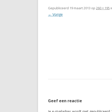
Gepubliceerd
19 maart 2013
op
260 × 195
i
← Vorige
Geef een reactie
Je e-mailadres wordt niet gepubliceerd.