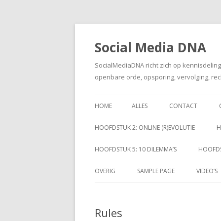
Social Media DNA
SocialMediaDNA richt zich op kennisdelin
openbare orde, opsporing, vervolging, rec
HOME
ALLES
CONTACT
HOOFDSTUK 2: ONLINE (R)EVOLUTIE
H
HOOFDSTUK 5: 10 DILEMMA’S
HOOFDS
OVERIG
SAMPLE PAGE
VIDEO’S
Rules