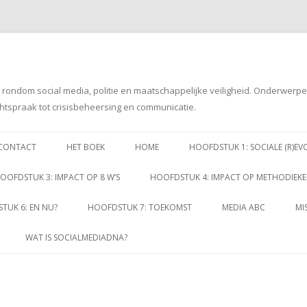
g rondom social media, politie en maatschappelijke veiligheid. Onderwerp
htspraak tot crisisbeheersing en communicatie.
Spring
naar
CONTACT
HET BOEK
HOME
HOOFDSTUK 1: SOCIALE (R)EV
inhoud
OOFDSTUK 3: IMPACT OP 8 W’S
HOOFDSTUK 4: IMPACT OP METHODIEK
TUK 6: EN NU?
HOOFDSTUK 7: TOEKOMST
MEDIA ABC
MI
WAT IS SOCIALMEDIADNA?