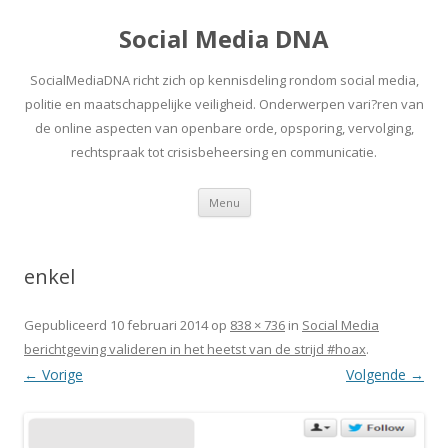
Social Media DNA
SocialMediaDNA richt zich op kennisdeling rondom social media,
politie en maatschappelijke veiligheid. Onderwerpen vari?ren van
de online aspecten van openbare orde, opsporing, vervolging,
rechtspraak tot crisisbeheersing en communicatie.
Spring
Menu
naar
inhoud
enkel
Gepubliceerd
10 februari 2014
op
838 × 736
in
Social Media
berichtgeving valideren in het heetst van de strijd #hoax
.
← Vorige
Volgende →