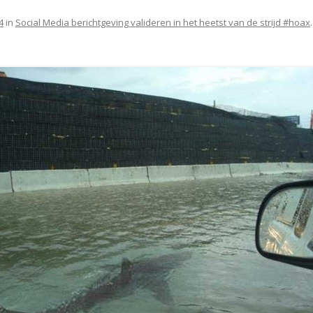
4
in
Social Media berichtgeving valideren in het heetst van de strijd #hoax
.