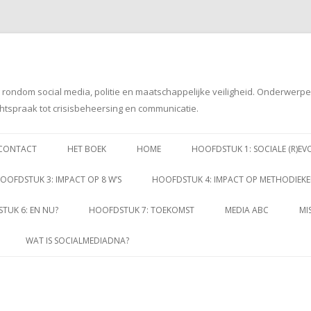
g rondom social media, politie en maatschappelijke veiligheid. Onderwerp
htspraak tot crisisbeheersing en communicatie.
Spring
naar
CONTACT
HET BOEK
HOME
HOOFDSTUK 1: SOCIALE (R)EV
inhoud
OOFDSTUK 3: IMPACT OP 8 W’S
HOOFDSTUK 4: IMPACT OP METHODIEK
TUK 6: EN NU?
HOOFDSTUK 7: TOEKOMST
MEDIA ABC
MI
WAT IS SOCIALMEDIADNA?