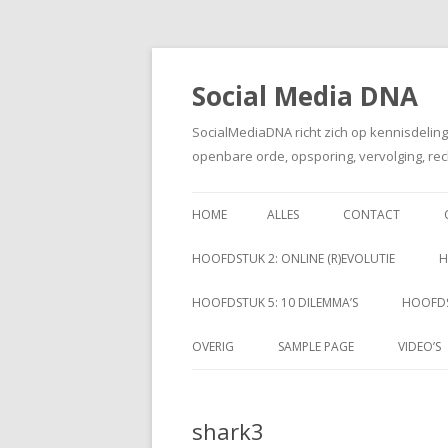
Social Media DNA
SocialMediaDNA richt zich op kennisdelin
openbare orde, opsporing, vervolging, rec
HOME
ALLES
CONTACT
HOOFDSTUK 2: ONLINE (R)EVOLUTIE
H
HOOFDSTUK 5: 10 DILEMMA’S
HOOFDS
OVERIG
SAMPLE PAGE
VIDEO’S
shark3