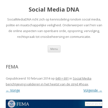
Social Media DNA
SocialMediaDNA richt zich op kennisdeling rondom social media,
politie en maatschappelijke veiligheid. Onderwerpen vari?ren van
de online aspecten van openbare orde, opsporing, vervolging,
rechtspraak tot crisisbeheersing en communicatie.
Spring
Menu
naar
inhoud
FEMA
Gepubliceerd
10 februari 2014
op
649 × 691
in
Social Media
berichtgeving valideren in het heetst van de strijd #hoax
.
← Vorige
Volgende →