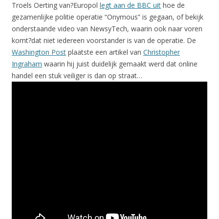
Troels Oerting van?Europol
legt aan de BBC uit
hoe de
gezamenlijke politie operatie “Onymous” is gegaan, of bekijk
onderstaande video van NewsyTech, waarin ook naar voren
komt?dat niet iedereen voorstander is van de operatie. De
Washington Post
plaatste een artikel van
Christopher
Ingraham
waarin hij juist duidelijk gemaakt werd dat online
handel een stuk veiliger is dan op straat…