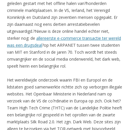
geleden gestart met het offline halen van?honderden
criminele marktplaatsen. In de VS, Ierland, het Verenigd
Koninkrijk en Duitsland zijn zeventien mensen opgepakt. Er
zijn daarnaast nog eens dertien arrestatiebevelen
uitgevaardigd.?Nieuw is deze online handel echter niet,
sterker nog: de
allereerste e-commerce transactie ter wereld
was een drugsdeal
?op het ARPANET tussen twee studenten
van MIT en Stanford in de jaren 70. Toch wordt het steeds
omvangrijker en de social media onderwereld, het dark web,
speelt hierin een belangrijke rol.
Het wereldwijde onderzoek waarin FBI en Europol en de
lidstaten goed samenwerkte richtte zich op verborgen illegale
websites. Het Openbaar Ministerie in Nederland nam op
verzoek van de VS de co?rdinatie in Europa op zich. Ook het?
Team High Tech Crime (THTC) van de Landelijke Politie heeft
een belangrijke rol gespeeld in het oprollen van de zwarte
marktplaats Silk Road 2.0. Het zgn. Dark Web. Deze sites zijn
alleen te bezoeken via het TOR-netwerk met bijvoorbeeld