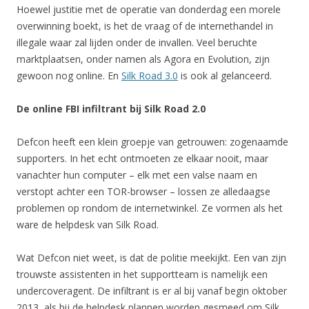
Hoewel justitie met de operatie van donderdag een morele
overwinning boekt, is het de vraag of de internethandel in
illegale waar zal lijden onder de invallen. Veel beruchte
marktplaatsen, onder namen als Agora en Evolution, zijn
gewoon nog online. En
Silk Road 3.0
is ook al gelanceerd.
De online FBI infiltrant bij Silk Road 2.0
Defcon heeft een klein groepje van getrouwen: zogenaamde
supporters. In het echt ontmoeten ze elkaar nooit, maar
vanachter hun computer – elk met een valse naam en
verstopt achter een TOR-browser – lossen ze alledaagse
problemen op rondom de internetwinkel. Ze vormen als het
ware de helpdesk van Silk Road.
Wat Defcon niet weet, is dat de politie meekijkt. Een van zijn
trouwste assistenten in het supportteam is namelijk een
undercoveragent. De infiltrant is er al bij vanaf begin oktober
2013, als bij de helpdesk plannen worden gesmeed om Silk