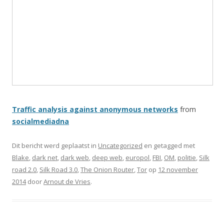
Traffic analysis against anonymous networks
from
socialmediadna
Dit bericht werd geplaatst in
Uncategorized
en getagged met
Blake
,
dark net
,
dark web
,
deep web
,
europol
,
FBI
,
OM
,
politie
,
Silk
road 2.0
,
Silk Road 3.0
,
The Onion Router
,
Tor
op
12 november
2014
door
Arnout de Vries
.