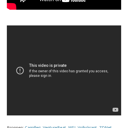
Bronnen:
Camilleri
,
VentureBeat
,
WSJ
,
Volkskrant
,
ZDNet
,