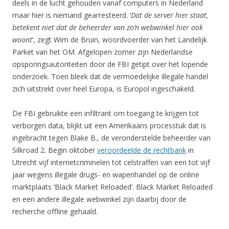
deels in de lucht gehouden vanaf computers in Nederland
maar hier is niemand gearresteerd. ‘
Dat de server hier staat,
betekent niet dat de beheerder van zo’n webwinkel hier ook
woont
‘, zegt Wim de Bruin, woordvoerder van het Landelijk
Parket van het OM. Afgelopen zomer zijn Nederlandse
opsporingsautoriteiten door de FBI getipt over het lopende
onderzoek. Toen bleek dat de vermoedelijke illegale handel
zich uitstrekt over heel Europa, is Europol ingeschakeld.
De FBI
gebruikte een infiltrant om toegang te krijgen tot
verborgen data, blijkt uit een Amerikaans processtuk dat is
ingebracht tegen Blake B., de veronderstelde beheerder van
Silkroad 2. Begin oktober
veroordeelde de rechtbank
in
Utrecht vijf internetcriminelen tot celstraffen van een tot vijf
jaar wegens illegale drugs- en wapenhandel op de online
marktpla
ats
‘Black Market Reloaded’. Black Market Reloaded
en een andere illegale webwinkel zijn daarbij door de
recherche offline gehaald.