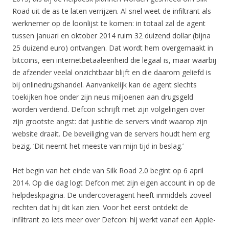
Road uit de as te laten verrijzen. Al snel weet de infiltrant als
werknemer op de loonlijst te komen: in totaal zal de agent
tussen januari en oktober 2014 ruim 32 duizend dollar (bijna
25 duizend euro) ontvangen. Dat wordt hem overgemaakt in
bitcoins, een internetbetaaleenheid die legaal is, maar waarbij
de afzender veelal onzichtbaar blijft en die daarom geliefd is
bij onlinedrugshandel. Aanvankelijk kan de agent slechts
toekijken hoe onder zijn neus miljoenen aan drugsgeld
worden verdiend. Defcon schrijft met zijn volgelingen over
zijn grootste angst: dat justitie de servers vindt waarop zijn
website draait. De beveiliging van de servers houdt hem erg
bezig. ‘Dit neemt het meeste van mijn tijd in beslag.’
Het begin van het einde van Silk Road 2.0 begint op 6 april
2014. Op die dag logt Defcon met zijn eigen account in op de
helpdeskpagina. De undercoveragent heeft inmiddels zoveel
rechten dat hij dit kan zien. Voor het eerst ontdekt de
infiltrant zo iets meer over Defcon: hij werkt vanaf een Apple-