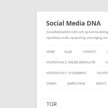
Social Media DNA
SocialMediaDNA richt zich op kennisdelin
openbare orde, opsporing, vervolging, rec
HOME
ALLES
CONTACT
HOOFDSTUK 2: ONLINE (R)EVOLUTIE
H
HOOFDSTUK 5: 10 DILEMMA’S
HOOFDS
OVERIG
SAMPLE PAGE
VIDEO’S
TOR