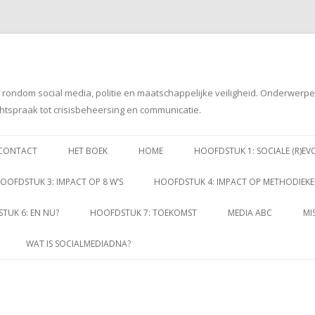
g rondom social media, politie en maatschappelijke veiligheid. Onderwerp
htspraak tot crisisbeheersing en communicatie.
Spring
naar
CONTACT
HET BOEK
HOME
HOOFDSTUK 1: SOCIALE (R)EV
inhoud
OOFDSTUK 3: IMPACT OP 8 W’S
HOOFDSTUK 4: IMPACT OP METHODIEK
TUK 6: EN NU?
HOOFDSTUK 7: TOEKOMST
MEDIA ABC
MI
WAT IS SOCIALMEDIADNA?