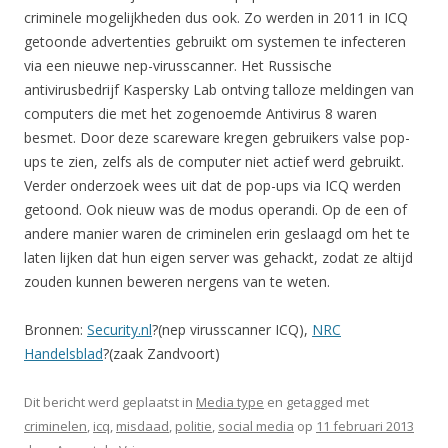
criminele mogelijkheden dus ook. Zo werden in 2011 in ICQ
getoonde advertenties gebruikt om systemen te infecteren
via een nieuwe nep-virusscanner. Het Russische
antivirusbedrijf Kaspersky Lab ontving talloze meldingen van
computers die met het zogenoemde Antivirus 8 waren
besmet. Door deze scareware kregen gebruikers valse pop-
ups te zien, zelfs als de computer niet actief werd gebruikt.
Verder onderzoek wees uit dat de pop-ups via ICQ werden
getoond. Ook nieuw was de modus operandi. Op de een of
andere manier waren de criminelen erin geslaagd om het te
laten lijken dat hun eigen server was gehackt, zodat ze altijd
zouden kunnen beweren nergens van te weten.
Bronnen:
Security.nl
?(nep virusscanner ICQ),
NRC
Handelsblad
?(zaak Zandvoort)
Dit bericht werd geplaatst in
Media type
en getagged met
criminelen
,
icq
,
misdaad
,
politie
,
social media
op
11 februari 2013