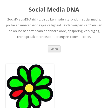
Social Media DNA
SocialMediaDNA richt zich op kennisdeling rondom social media,
politie en maatschappelijke veiligheid. Onderwerpen vari?ren van
de online aspecten van openbare orde, opsporing, vervolging,
rechtspraak tot crisisbeheersing en communicatie.
Spring
Menu
naar
inhoud