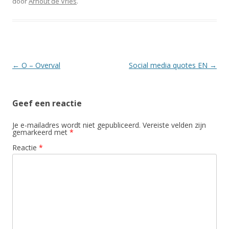
door
Arnout de Vries
.
Berichtnavigatie
←
O – Overval
Social media quotes EN
→
Geef een reactie
Je e-mailadres wordt niet gepubliceerd.
Vereiste velden zijn
gemarkeerd met
*
Reactie
*