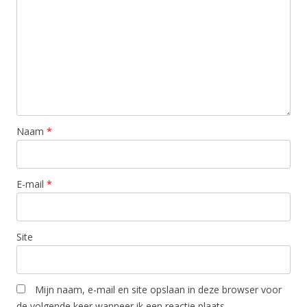
Naam
*
E-mail
*
Site
Mijn naam, e-mail en site opslaan in deze browser voor
de volgende keer wanneer ik een reactie plaats.