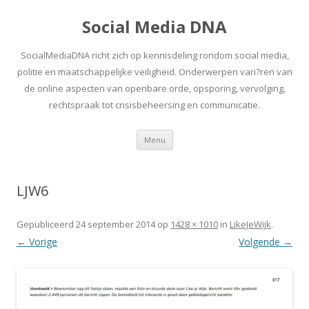
Social Media DNA
SocialMediaDNA richt zich op kennisdeling rondom social media,
politie en maatschappelijke veiligheid. Onderwerpen vari?ren van
de online aspecten van openbare orde, opsporing, vervolging,
rechtspraak tot crisisbeheersing en communicatie.
Spring
Menu
naar
inhoud
LJW6
Gepubliceerd
24 september 2014
op
1428 × 1010
in
LikeJeWijk
.
← Vorige
Volgende →