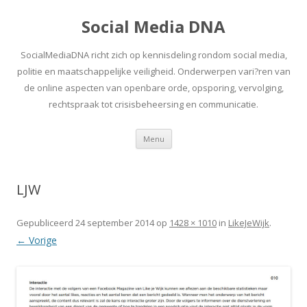
Social Media DNA
SocialMediaDNA richt zich op kennisdeling rondom social media,
politie en maatschappelijke veiligheid. Onderwerpen vari?ren van
de online aspecten van openbare orde, opsporing, vervolging,
rechtspraak tot crisisbeheersing en communicatie.
Spring
Menu
naar
inhoud
LJW
Gepubliceerd
24 september 2014
op
1428 × 1010
in
LikeJeWijk
.
← Vorige