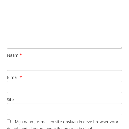
Naam
*
E-mail
*
Site
Mijn naam, e-mail en site opslaan in deze browser voor
de volgende keer wanneer ik een reactie plaats.