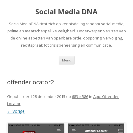
Social Media DNA
SocialMediaDNA richt zich op kennisdeling rondom social media,
politie en maatschappelijke veiligheid. Onderwerpen vari?ren van
de online aspecten van openbare orde, opsporing, vervolging,
rechtspraak tot crisisbeheersing en communicatie.
Spring
Menu
naar
inhoud
offenderlocator2
Gepubliceerd
28 december 2015
op
683 × 586
in
App: Offender
Locator
.
← Vorige