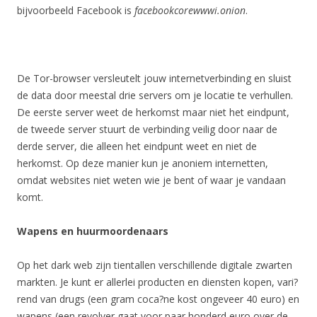
bijvoorbeeld Facebook is
facebookcorewwwi.onion
.
De Tor-browser versleutelt jouw internetverbinding en sluist
de data door meestal drie servers om je locatie te verhullen.
De eerste server weet de herkomst maar niet het eindpunt,
de tweede server stuurt de verbinding veilig door naar de
derde server, die alleen het eindpunt weet en niet de
herkomst. Op deze manier kun je anoniem internetten,
omdat websites niet weten wie je bent of waar je vandaan
komt.
Wapens en huurmoordenaars
Op het dark web zijn tientallen verschillende digitale zwarten
markten. Je kunt er allerlei producten en diensten kopen, vari?
rend van drugs (een gram coca?ne kost ongeveer 40 euro) en
wapens (een revolver gaat voor paar honderd euro over de