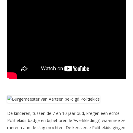
De kinderen, tussen de 7 en 10 jaar oud, kregen een echte
Politiekids-badge en bijbehorende ?werkkleding?, waarmee ze
meteen aan de slag mochten. De kersverse Politiekids gingen