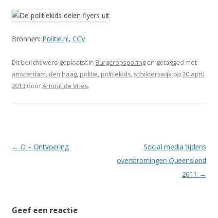
Bronnen:
Politie.nl
,
CCV
Dit bericht werd geplaatst in
Burgeropsporing
en getagged met
amsterdam
,
den haag
,
politie
,
politiekids
,
schilderswijk
op
20 april
2013
door
Arnout de Vries
.
Berichtnavigatie
←
O – Ontvoering
Social media tijdens
overstromingen Queensland
2011
→
Geef een reactie