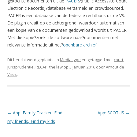
gekochte documenten uit de
PACER
?(Public Access?to Court
Electronic Records)?database verzameld en crowdsourced.
PACER is een database van de federale rechtbank uit de VS.
De plugin draait op de achtergrond, waardoor automatisch
een kopie van de documenten gedownload wordt uit PACER.
Met die kopie?zoekt de software naar?documenten met
relevante informatie uit het?
openbare archief
.
Dit bericht werd geplaatst in
Media type
en getagged met
court
,
jurisprudentie
,
RECAP
,
the law
op
3 januari 2016
door
Arnout de
Vries
.
Berichtnavigatie
←
App: Family Tracker, Find
App: SCOTUS
→
my friends, Find my kids