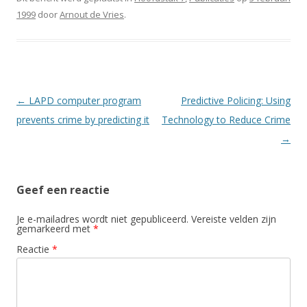
1999
door
Arnout de Vries
.
Berichtnavigatie
←
LAPD computer program
Predictive Policing: Using
prevents crime by predicting it
Technology to Reduce Crime
→
Geef een reactie
Je e-mailadres wordt niet gepubliceerd.
Vereiste velden zijn
gemarkeerd met
*
Reactie
*