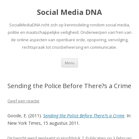
Social Media DNA
SocialMediaDNA richt zich op kennisdeling rondom social media,
politie en maatschappelijke veiligheid. Onderwerpen vari?ren van
de online aspecten van openbare orde, opsporing, vervolging,
rechtspraak tot crisisbeheersing en communicatie.
Spring
Menu
naar
inhoud
Sending the Police Before There?s a Crime
Geef een reactie
Goode, E. (2011).
Sending the Police Before There?s a Crime
. In:
New York Times, 15 augustus 2011.
Dit bericht werd geplaatst in
Hoofdstuk 7
,
Publicaties
op
3 februari