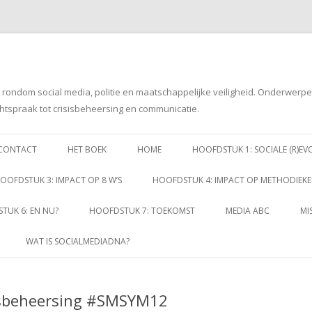
g rondom social media, politie en maatschappelijke veiligheid. Onderwerp
htspraak tot crisisbeheersing en communicatie.
Spring
naar
CONTACT
HET BOEK
HOME
HOOFDSTUK 1: SOCIALE (R)EV
inhoud
OOFDSTUK 3: IMPACT OP 8 W’S
HOOFDSTUK 4: IMPACT OP METHODIEK
TUK 6: EN NU?
HOOFDSTUK 7: TOEKOMST
MEDIA ABC
MI
WAT IS SOCIALMEDIADNA?
sisbeheersing #SMSYM12