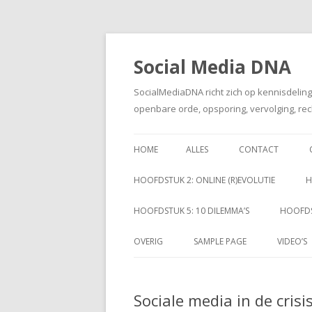
Social Media DNA
SocialMediaDNA richt zich op kennisdelin
openbare orde, opsporing, vervolging, rec
HOME
ALLES
CONTACT
HOOFDSTUK 2: ONLINE (R)EVOLUTIE
H
HOOFDSTUK 5: 10 DILEMMA’S
HOOFDS
OVERIG
SAMPLE PAGE
VIDEO’S
Sociale media in de cri