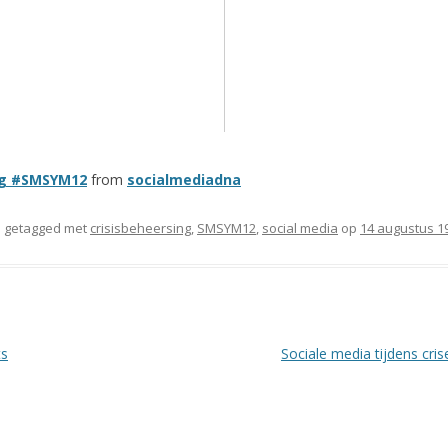
ing #SMSYM12
from
socialmediadna
 getagged met
crisisbeheersing
,
SMSYM12
,
social media
op
14 augustus 1
ts
Sociale media tijdens cri