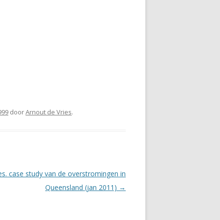
999
door
Arnout de Vries
.
ses. case study van de overstromingen in
Queensland (jan 2011)
→