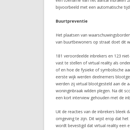
een toename van het aantal inbraken zi
bijvoorbeeld met een automatische tijds
Buurtpreventie
Het plaatsen van waarschuwingsborden, 
van buurtbewoners op straat doet dit w
181 veroordeelde inbrekers en 123 nie
vast te stellen of virtual reality als
of en hoe de fysieke of symbolische aa
eerste wijk werden deelnemers blootges
werden zij virtual blootgesteld aan de
woninginbraak wilden plegen. Na dit sc
een kort interview gehouden met de inb
Uit de reacties van de inbrekers bleek da
omgeving te zijn. Dit wijst erop dat het
wordt bevestigd dat virtual reality een