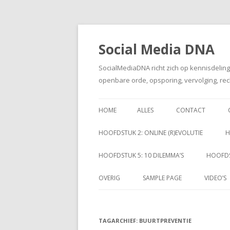
Social Media DNA
SocialMediaDNA richt zich op kennisdelin
openbare orde, opsporing, vervolging, rec
HOME
ALLES
CONTACT
HOOFDSTUK 2: ONLINE (R)EVOLUTIE
H
HOOFDSTUK 5: 10 DILEMMA’S
HOOFDS
OVERIG
SAMPLE PAGE
VIDEO’S
TAGARCHIEF:
BUURTPREVENTIE