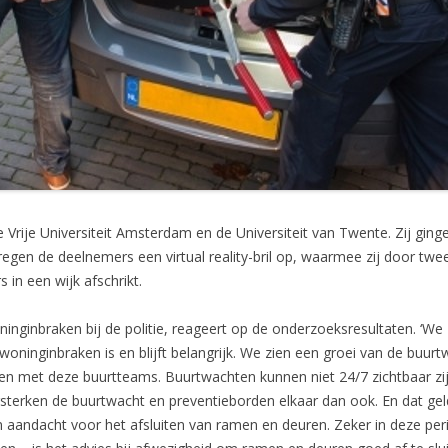
Vrije Universiteit Amsterdam en de Universiteit van Twente. Zij gin
regen de deelnemers een virtual reality-bril op, waarmee zij door twee 
in een wijk afschrikt.
inginbraken bij de politie, reageert op de onderzoeksresultaten. ‘We zi
ninginbraken is en blijft belangrijk. We zien een groei van de buurt
en met deze buurtteams. Buurtwachten kunnen niet 24/7 zichtbaar zij
rsterken de buurtwacht en preventieborden elkaar dan ook. En dat ge
n aandacht voor het afsluiten van ramen en deuren. Zeker in deze pe