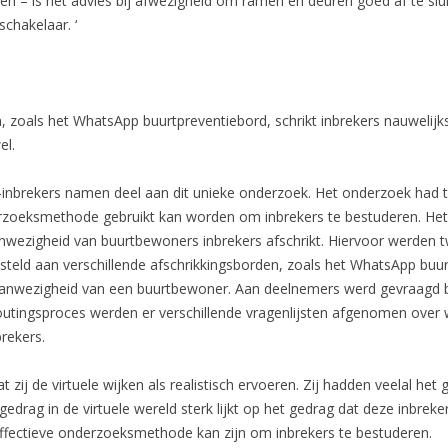
en – is het advies bij afwezigheid om ramen en deuren goed af te slu
chakelaar. ‘
zoals het WhatsApp buurtpreventiebord, schrikt inbrekers nauwelijks
el.
t-inbrekers namen deel aan dit unieke onderzoek. Het onderzoek had
 onderzoeksmethode gebruikt kan worden om inbrekers te bestuderen. 
nwezigheid van buurtbewoners inbrekers afschrikt. Hiervoor werden tw
teld aan verschillende afschrikkingsborden, zoals het WhatsApp buur
 aanwezigheid van een buurtbewoner. Aan deelnemers werd gevraagd be
outingsproces werden er verschillende vragenlijsten afgenomen over 
rekers.
t zij de virtuele wijken als realistisch ervoeren. Zij hadden veelal het 
 gedrag in de virtuele wereld sterk lijkt op het gedrag dat deze inbre
 effectieve onderzoeksmethode kan zijn om inbrekers te bestuderen.