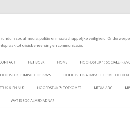
g rondom social media, politie en maatschappelijke veiligheid. Onderwerp
htspraak tot crisisbeheersing en communicatie.
Spring
naar
CONTACT
HET BOEK
HOME
HOOFDSTUK 1: SOCIALE (R)EV
inhoud
OOFDSTUK 3: IMPACT OP 8 W’S
HOOFDSTUK 4: IMPACT OP METHODIEK
TUK 6: EN NU?
HOOFDSTUK 7: TOEKOMST
MEDIA ABC
MI
WAT IS SOCIALMEDIADNA?