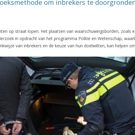
erzoeksmethode om inbrekers te doorgronde
achten op straat lopen. Het plaatsen van waarschuwingsborden, zoals
onderzoek in opdracht van het programma Politie en Wetenschap, waarb
 denkwijze van inbrekers en de keuze van hun doelwitten, kan helpen