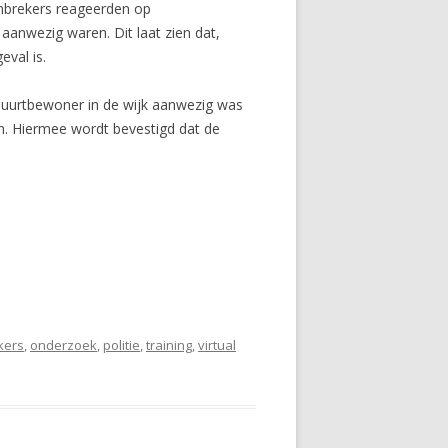
-inbrekers reageerden op
aanwezig waren. Dit laat zien dat,
val is.
buurtbewoner in de wijk aanwezig was
m. Hiermee wordt bevestigd dat de
kers
,
onderzoek
,
politie
,
training
,
virtual