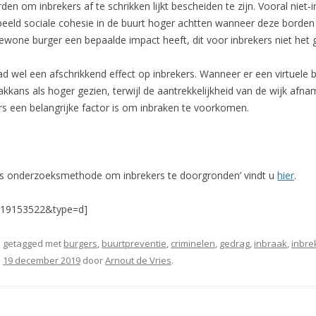
rden om inbrekers af te schrikken lijkt bescheiden te zijn. Vooral niet
rbeeld sociale cohesie in de buurt hoger achtten wanneer deze borden 
wone burger een bepaalde impact heeft, dit voor inbrekers niet het ge
 wel een afschrikkend effect op inbrekers. Wanneer er een virtuele 
ans als hoger gezien, terwijl de aantrekkelijkheid van de wijk afna
s een belangrijke factor is om inbraken te voorkomen.
 als onderzoeksmethode om inbrekers te doorgronden’ vindt u
hier
.
219153522&type=d]
 getagged met
burgers
,
buurtpreventie
,
criminelen
,
gedrag
,
inbraak
,
inbre
p
19 december 2019
door
Arnout de Vries
.