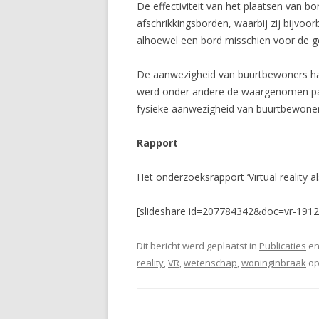
De effectiviteit van het plaatsen van bo
afschrikkingsborden, waarbij zij bijvoo
alhoewel een bord misschien voor de ge
De aanwezigheid van buurtbewoners had
werd onder andere de waargenomen pakk
fysieke aanwezigheid van buurtbewoner
Rapport
Het onderzoeksrapport ‘Virtual reality
[slideshare id=207784342&doc=vr-191
Dit bericht werd geplaatst in
Publicaties
en
reality
,
VR
,
wetenschap
,
woninginbraak
o