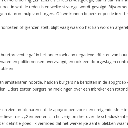
l nooit in wat de reden is en welke strategie wordt gevolgd. Bijvoorb
gen daarom hulp van burgers. Of: we kunnen beperkter politie inzette
rioriteiten of grenzen stelt, blijft vaag waarop het kan worden afgere
buurtpreventie gaf in het onderzoek aan negatieve effecten van buur
aren en politiemensen overvraagd, en ook een doorgeslagen control
probleem.
van ambtenaren hoorde, hadden burgers na berichten in de appgroep
n. Elders zetten burgers na meldingen over een inbreker een rotond
ler en zien ambtenaren dat de appgroepen voor een dreigende sfeer in
er liever niet. „Gemeenten zijn huiverig om het over de schaduwkant
r definitie goed. Ik vermoed dat het werkelijke aantal plekken waar ne