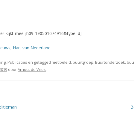
ger-kijkt-mee-jh09-190501074916&type=d]
ieuws
,
Hart van Nederland
ing
,
Publicaties
en getagged met
beleid
,
buurtgroep
,
Buurtonderzoek
,
buu
2019
door
Arnout de Vries
.
olitieman
B