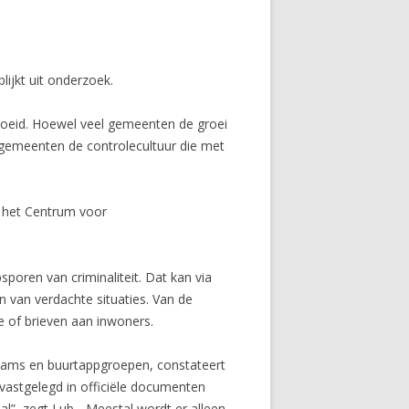
ijkt uit onderzoek.
groeid. Hoewel veel gemeenten de groei
jf gemeenten de controlecultuur die met
n het Centrum voor
oren van criminaliteit. Dat kan via
 van verdachte situaties. Van de
e of brieven aan inwoners.
teams en buurtappgroepen, constateert
vastgelegd in officiële documenten
aal”, zegt Lub. „Meestal wordt er alleen