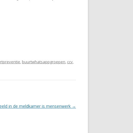
rtpreventie
,
buurtwhatsappgroepen
,
ccv
,
eeld in de meldkamer is mensenwerk
→