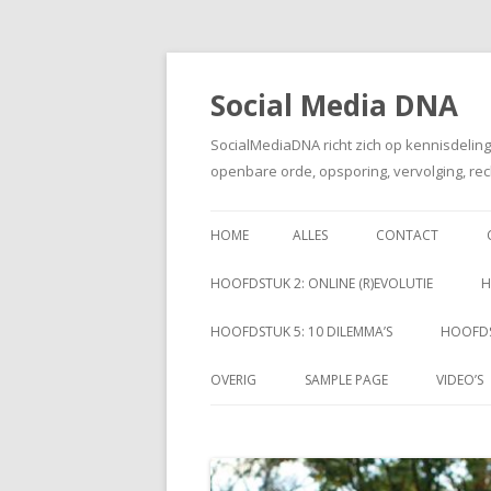
Social Media DNA
SocialMediaDNA richt zich op kennisdelin
openbare orde, opsporing, vervolging, rec
HOME
ALLES
CONTACT
HOOFDSTUK 2: ONLINE (R)EVOLUTIE
H
HOOFDSTUK 5: 10 DILEMMA’S
HOOFDS
OVERIG
SAMPLE PAGE
VIDEO’S