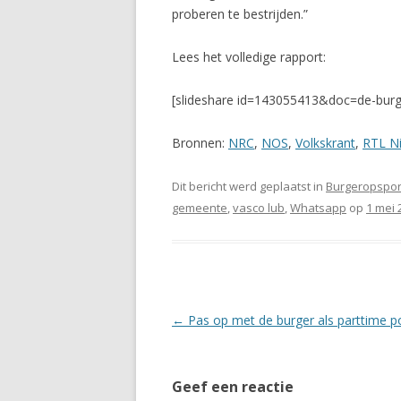
proberen te bestrijden.”
Lees het volledige rapport:
[slideshare id=143055413&doc=de-bur
Bronnen:
NRC
,
NOS
,
Volkskrant
,
RTL N
Dit bericht werd geplaatst in
Burgeropspor
gemeente
,
vasco lub
,
Whatsapp
op
1 mei 
Berichtnavigatie
←
Pas op met de burger als parttime p
Geef een reactie