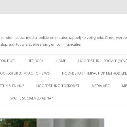
g rondom social media, politie en maatschappelijke veiligheid. Onderwerp
htspraak tot crisisbeheersing en communicatie.
Spring
naar
CONTACT
HET BOEK
HOME
HOOFDSTUK 1: SOCIALE (R)EV
inhoud
OOFDSTUK 3: IMPACT OP 8 W’S
HOOFDSTUK 4: IMPACT OP METHODIEK
TUK 6: EN NU?
HOOFDSTUK 7: TOEKOMST
MEDIA ABC
MI
WAT IS SOCIALMEDIADNA?