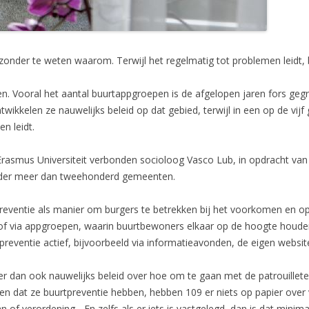
onder te weten waarom. Terwijl het regelmatig tot problemen leidt, bl
eien. Vooral het aantal buurtappgroepen is de afgelopen jaren fors ge
ntwikkelen ze nauwelijks beleid op dat gebied, terwijl in een op de vi
n leidt.
 Erasmus Universiteit verbonden socioloog Vasco Lub, in opdracht va
 onder meer dan tweehonderd gemeenten.
eventie als manier om burgers te betrekken bij het voorkomen en opsp
 of via appgroepen, waarin buurtbewoners elkaar op de hoogte houden
reventie actief, bijvoorbeeld via informatieavonden, de eigen websit
er dan ook nauwelijks beleid over hoe om te gaan met de patrouille
 dat ze buurtpreventie hebben, hebben 109 er niets op papier over 
n of verordening. „En zelfs als er iets is vastgelegd, dan is dat minim