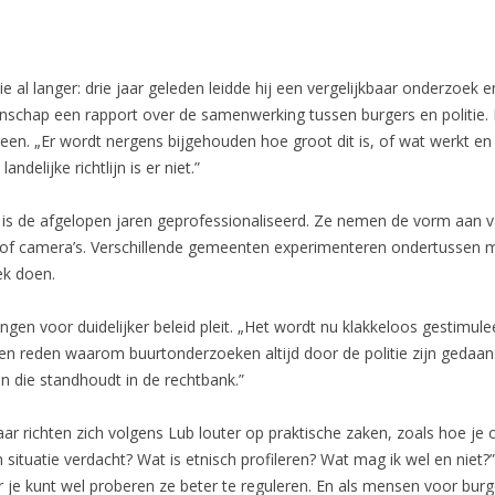
 al langer: drie jaar geleden leidde hij een vergelijkbaar onderzoek e
schap een rapport over de samenwerking tussen burgers en politie.
een. „Er wordt nergens bijgehouden hoe groot dit is, of wat werkt en 
elijke richtlijn is er niet.”
is de afgelopen jaren geprofessionaliseerd. Ze nemen de vorm aan va
rs of camera’s. Verschillende gemeenten experimenteren ondertussen 
ek doen.
lingen voor duidelijker beleid pleit. „Het wordt nu klakkeloos gestimul
en reden waarom buurtonderzoeken altijd door de politie zijn gedaan:
n die standhoudt in de rechtbank.”
 richten zich volgens Lub louter op praktische zaken, zoals hoe je
 situatie verdacht? Wat is etnisch profileren? Wat mag ik wel en niet?
r je kunt wel proberen ze beter te reguleren. En als mensen voor bu