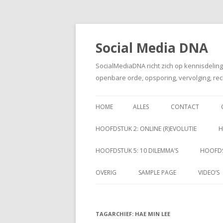
Social Media DNA
SocialMediaDNA richt zich op kennisdelin
openbare orde, opsporing, vervolging, rec
HOME
ALLES
CONTACT
HOOFDSTUK 2: ONLINE (R)EVOLUTIE
H
HOOFDSTUK 5: 10 DILEMMA’S
HOOFDS
OVERIG
SAMPLE PAGE
VIDEO’S
TAGARCHIEF:
HAE MIN LEE