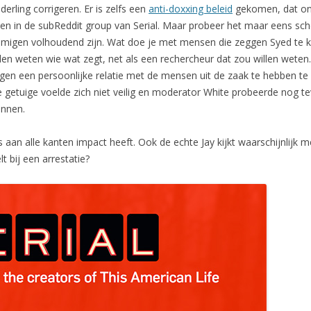
erling corrigeren. Er is zelfs een
anti-doxxing beleid
gekomen, dat onde
spraken in de subReddit group van Serial. Maar probeer het maar eens
igen volhoudend zijn. Wat doe je met mensen die zeggen Syed te ke
len weten wie wat zegt, net als een rechercheur dat zou willen wete
 een persoonlijke relatie met de mensen uit de zaak te hebben te ve
e getuige voelde zich niet veilig en moderator White probeerde nog 
innen.
s aan alle kanten impact heeft. Ook de echte Jay kijkt waarschijnlijk
t bij een arrestatie?