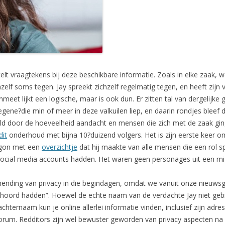
telt vraagtekens bij deze beschikbare informatie. Zoals in elke zaak,
hzelf soms tegen. Jay spreekt zichzelf regelmatig tegen, en heeft zij
anmeet lijkt een logische, maar is ook dun. Er zitten tal van dergelijke 
egene?die min of meer in deze valkuilen liep, en daarin rondjes bleef 
ld door de hoeveelheid aandacht en mensen die zich met de zaak g
it
onderhoud met bijna 10?duizend volgers. Het is zijn eerste keer o
begon met een
overzichtje
dat hij maakte van alle mensen die een rol sp
social media accounts hadden. Het waren geen personages uit een mi
hending van privacy in die begindagen, omdat we vanuit onze nieuwsgi
oord hadden”. Hoewel de echte naam van de verdachte Jay niet gebrui
hternaam kun je online allerlei informatie vinden, inclusief zijn adre
forum. Redditors zijn wel bewuster geworden van privacy aspecten