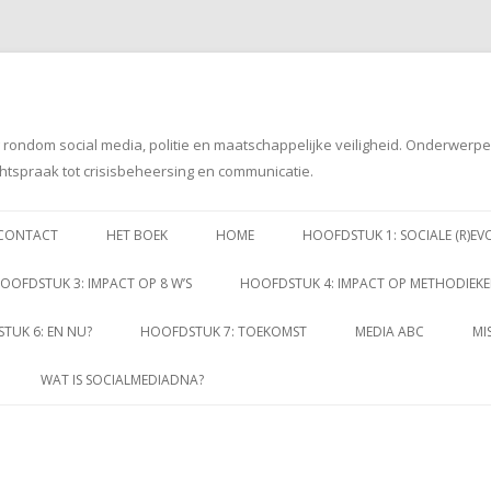
g rondom social media, politie en maatschappelijke veiligheid. Onderwerp
htspraak tot crisisbeheersing en communicatie.
Spring
naar
CONTACT
HET BOEK
HOME
HOOFDSTUK 1: SOCIALE (R)EV
inhoud
OOFDSTUK 3: IMPACT OP 8 W’S
HOOFDSTUK 4: IMPACT OP METHODIEK
TUK 6: EN NU?
HOOFDSTUK 7: TOEKOMST
MEDIA ABC
MI
WAT IS SOCIALMEDIADNA?