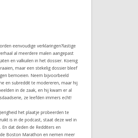
 worden eenvoudige verklaringen?lastige
n verhaal al meerdere malen aangepast
gaten en valkuilen in het dossier. Koenig
draaien, maar een stekelig dossier bleef
ingen bemoeien. Neem bijvoorbeeld
me en subreddit te modereren, maar hij
eelden in de zaak, en hij kwam er al
sdaadserie, ze leefden immers echt!
erigheid het plaatje probeerden te
kt is in de podcast, staat deze wel in
s. En dat deden de Redditers en
 na de Boston Marathon en nemen meer