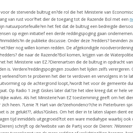
 voor de stervende bultrug en?de rol die het Ministerie van Economis
lang van rust voor?het dier de toegang tot de Razende Bol met een
n
jn natuurportefeuille?en het feit dat de bultrug een bedreigde dierso
n op eigen initiatief een derde reddingspoging gaan ondernemen.?Di
inmiddels?in de publieke discussie. Onder deze ?redders? bevinden zi
 het?dier nog willen komen redden. De afgekondigde noodverordening
?redders? die naar de Razende?Bol komen, krijgen van de Waterpoliti
t het Ministerie van EZ.?Dierenartsen die de bultrug in opdracht va
den is. Verdere?reddingspogingen zouden het lijden zelfs verergeren.
 verleend?om te proberen het dier te verdoven en vervolgens in te l
sluitvorming op de achtergrond loopt,?wordt het voor de gemeente dui
aat. Op Radio 1 zegt Giskes later dat?ze het idee kreeg dat er hele v
ijke walvis. Als het Ministerie?van EZ toestemming geeft om het dier t
ich heen. ?Lenie ?t Hart van de?zeehondencr?che in Pieterburen spra
is ze gelukt??, aldus?Giskes. Om het dier in te laten slapen dient ee
agen tijd inmiddels uitgegroeid?tot een ware mediahype waarbij ook div
ieren) schrijft op de?website van de Partij voor de Dieren:
?Wanneer e