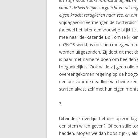
ernstige nood raakt in?
omstandigheden w
vanuit de?
wettelijke zorgplicht en uit 
eigen kracht terugkeren naar zee, en om
vrijdagavond vermengen de twitterdiscu
(hoewel het later een vrouwtje blijkt t
mee naar de?Razende Bol, om te kijken 
en?NOS werkt, is met hen meegevaren.
worden uitgezonden. Zij doet dit met 
is haar met name te doen om beelden 
toegankelijk is. Ook wilde zij geen oli
overeengekomen regeling op de hoogte t
een uur voor de deadline van beide zen
starten alvast zelf met hun eigen mont
?
Uiteindelijk overlijdt het dier op zond
een stem willen geven?. Of een stille t
hadden. Mogen we dan boos zijn??, aldu