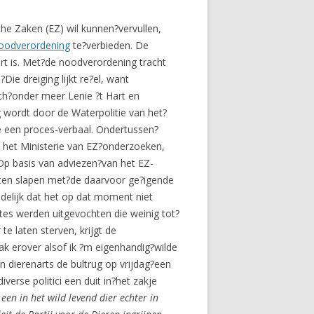
che Zaken (EZ) wil kunnen?vervullen,
oodverordening
te?verbieden. De
ort is. Met?de noodverordening tracht
e dreiging lijkt re?el, want
ch?onder meer Lenie ?t Hart en
 wordt door de Waterpolitie van het?
e een proces-verbaal. Ondertussen?
n het Ministerie van EZ?onderzoeken,
 Op basis van adviezen?van het EZ-
aten slapen met?de daarvoor ge?igende
delijk dat het op dat moment niet
etes werden uitgevochten die weinig tot?
e laten sterven, krijgt de
k erover alsof ik ?m eigenhandig?wilde
n dierenarts de bultrug op vrijdag?een
erse politici een duit in?het zakje
en in het wild levend dier echter in