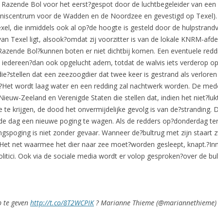
e Razende Bol voor het eerst?gespot door de luchtbegeleider van een
nniscentrum voor de Wadden en de Noordzee en gevestigd op Texel).
xel, die inmiddels ook al op?de hoogte is gesteld door de hulpstra
n Texel ligt, alsook?omdat zij voorzitter is van de lokale KNRM-afde
azende Bol?kunnen boten er niet dichtbij komen. Een eventuele reddi
t iedereen?dan ook opgelucht adem, totdat de walvis iets verderop 
?n die?stellen dat een zeezoogdier dat twee keer is gestrand als ver
.?Het wordt laag water en een redding zal nachtwerk worden. De m
Nieuw-Zeeland en Verenigde Staten die stellen dat, indien het niet?lu
 te krijgen, de dood het onvermijdelijke gevolg is van de?stranding. D
e dag een nieuwe poging te wagen. Als de redders op?donderdag ter
ngspoging is niet zonder gevaar. Wanneer de?bultrug met zijn staart 
Het net waarmee het dier naar zee moet?worden gesleept, knapt.?Inmi
litici. Ook via de sociale media wordt er volop gesproken?over de bu
p te geven
http://t.co/8T2WCPIK
? Marianne Thieme (@mariannethieme