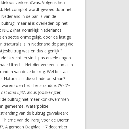
eddeloos verloren?was. Volgens hen
fd. Het complot wordt gevoed door het
l Nederland in de ban is van de
bultrug, maar al is overleden op het
 NIOZ (het Koninklijk Nederlands
 en sectie onmogelijk, door de lastige
(Naturalis is in Nederland de partij die
tjesbultrug was en dus eigenlijk ?
nde Utrecht en vindt pas enkele dagen
aar Utrecht. Het dier verkeert dan al in
randen van deze bultrug. Wel bestaat
s Naturalis is die schade ontstaan?
d waren toen het dier strandde.
?Het?is
het land ligt?
, aldus Jooske?IJzer,
dat de bultrug niet meer kon?zwemmen
ben gemeente, Waterpolitie,
tranding van de bultrug ge?valueerd.
e Thieme van de Partij voor de Dieren
land?, Algemeen Dagblad, 17 december