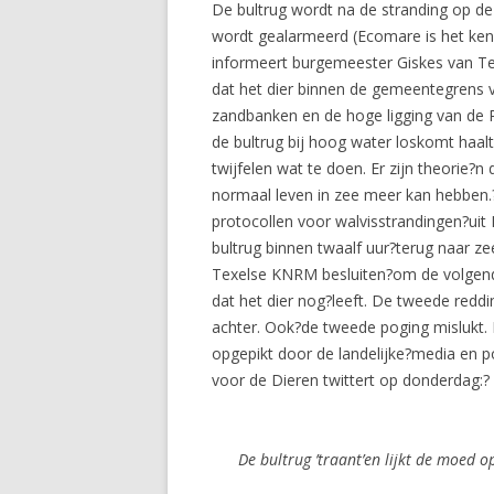
De bultrug wordt na de stranding op d
wordt gealarmeerd (Ecomare is het ke
informeert burgemeester Giskes van Te
dat het dier binnen de gemeentegrens va
zandbanken en de hoge ligging van de R
de bultrug bij hoog water loskomt haal
twijfelen wat te doen. Er zijn theorie
normaal leven in zee meer kan hebben
protocollen voor walvisstrandingen?uit 
bultrug binnen twaalf uur?terug naar zee
Texelse KNRM besluiten?om de volgend
dat het dier nog?leeft. De tweede reddi
achter. Ook?de tweede poging mislukt. 
opgepikt door de landelijke?media en po
voor de Dieren twittert op donderdag:?
De bultrug ’traant’en lijkt de moed o