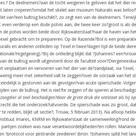
nes.? De deelnemers?aan de tocht weigeren te geloven dat het dier r
st laten creperen?omdat het skelet aan museum Naturalis was beloo
kelet van?een bultrug beschikt?, zo zegt een van de deelnemers. Terwij
 even verderop een dode potvis aan, die twee keer zo?groot is als de 
n de potvis worden beide door Rijkswaterstaat?naar de haven van het
exel gebracht om te prepareren. Op de Razende?Bol is een preparatie
alis en anderen ontleden op Texel in twee?dagen tijd de beide dieren 
onale?regelgeving).?Bij de ontleding blijkt dat ?Johannes? een?vrouw
van de bultrug wordt uitgevoerd door de faculteit voor?Diergeneesku
t verplaatsen en vervoeren van het dier van de?zandplaat, via Texel, n
weinig meer met zekerheid valt te zeggen?over de oorzaak van het st
eindelijk is gestorven aan de gevolgen?van acute spierschade. Volgen
jden van de bultrug. Het is niet?te zeggen of de spieren al beschadig
zoogdier al snel beschadigen?door de grote druk die ontstaat als hij op 
Utrecht die het onderzoek?uitvoerde. De spierschade was zo groot, 
 te redden, blijkt uit sectie?, Trouw, 5 februari 2013). Na afloop heb
nstituut Imares, KNRM en Rijkswaterstaat de samenwerking?rond de s
en partijen zoeken was naar verantwoordelijkheden?en rollen. Mariann
een ?protocol voor gestrande zeedieren’ (bron: ?Johannes splijt het 