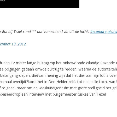
 Bol bij Texel rond 11 uur vanochtend vanuit de lucht.
#ecomare
pic.t
ember 13, 2012
 een 12 meter lange bultrug?op het onbewoonde eilandje Razende Bo
wee pogingen gedaan om?de bultrug te redden, waarna de autoriteiten 
r belangengroepen, die?van mening zijn dat het dier aan zijn lot is ov
enmaal overlijdt?komt het in Den Helder zelfs tot een stille tocht van
 te gaan, maar om de ?deskundigen? die met grote stelligheid het geli
ebaseerd?op een interview met burgemeester Giskes van Texel.