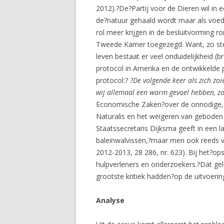
2012).?De?Partij voor de Dieren wil in 
de?natuur gehaald wordt maar als voed
rol meer krijgen in de besluitvorming 
Tweede Kamer toegezegd. Want, zo stel
leven bestaat er veel onduidelijkheid (b
protocol in Amerika en de ontwikkelde p
protocol:?
?De volgende keer als zich z
wij allemaal een warm gevoel hebben, zo 
Economische Zaken?over de onnodige, d
Naturalis en het weigeren van gebode
Staatssecretaris Dijksma geeft in een l
baleinwalvissen,?maar men ook reeds v
2012-2013, 28 286, nr. 623). Bij het?op
hulpverleners en onderzoekers.?Dat gel
grootste kritiek hadden?op de uitvoeri
Analyse