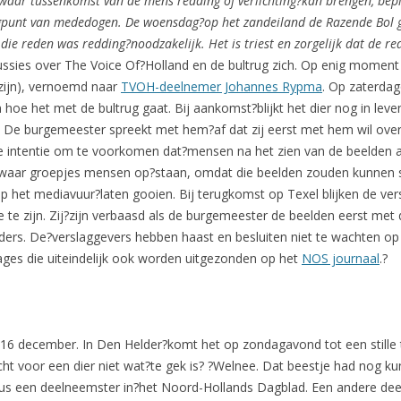
aar tussenkomst van de mens redding of verlichting?
kan brengen, bepl
oogpunt van mededogen. De woensdag?
op het zandeiland de Razende Bol 
 die reden was redding?
noodzakelijk. Het is triest en zorgelijk dat de 
ssies over The Voice Of?Holland en de bultrug zich. Op enig moment
e zijn), vernoemd naar
TVOH-deelnemer Johannes Rypma
. Op zaterda
hoe het met de bultrug gaat. Bij aankomst?blijkt het dier nog in lev
 De burgemeester spreekt met hem?af dat zij eerst met hem wil ove
de intentie om te voorkomen dat?mensen na het zien van de beelden
waar groepjes mensen op?staan, omdat die beelden zouden kunnen s
e op het mediavuur?laten gooien. Bij terugkomst op Texel blijken de v
e zijn. Zij?zijn verbaasd als de burgemeester de beelden eerst met 
ders. De?verslaggevers hebben haast en besluiten niet te wachten op
ages die uiteindelijk ook worden uitgezonden op het
NOS journaal
.?
ag 16 december. In Den Helder?komt het op zondagavond tot een stille 
ocht voor een dier niet wat?te gek is? ?Welnee. Dat beestje had nog 
s een deelneemster in?het Noord-Hollands Dagblad. Een andere deeln