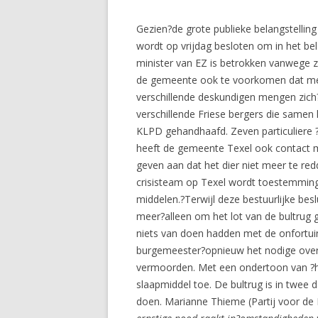
Gezien?de grote publieke belangstelling
wordt op vrijdag besloten om in het be
minister van EZ is betrokken vanwege zi
de gemeente ook te voorkomen dat mense
verschillende deskundigen mengen zich?
verschillende Friese bergers die samen
KLPD gehandhaafd. Zeven particuliere 
heeft de gemeente Texel ook contact me
geven aan dat het dier niet meer te red
crisisteam op Texel wordt toestemming
middelen.?Terwijl deze bestuurlijke be
meer?alleen om het lot van de bultrug g
niets van doen hadden met de onfortuinl
burgemeester?opnieuw het nodige over z
vermoorden. Met een ondertoon van ?het 
slaapmiddel toe. De bultrug is in twee d
doen. Marianne Thieme (Partij voor de D