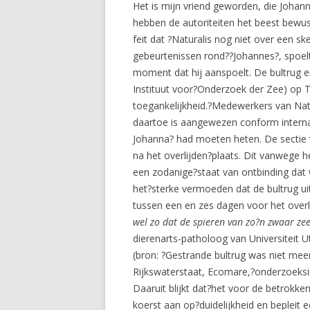
Het is mijn vriend geworden, die Johan
hebben de autoriteiten het beest bewu
feit dat ?Naturalis nog niet over een s
gebeurtenissen rond??Johannes?, spoelt
moment dat hij aanspoelt. De bultrug e
Instituut voor?Onderzoek der Zee) op T
toegankelijkheid.?Medewerkers van Natur
daartoe is aangewezen conform internati
Johanna? had moeten heten. De sectie 
na het overlijden?plaats. Dit vanwege he
een zodanige?staat van ontbinding dat 
het?sterke vermoeden dat de bultrug uit
tussen een en zes dagen voor het overli
wel zo dat de spieren van zo?n zwaar zee
dierenarts-patholoog van Universiteit 
(bron: ?Gestrande bultrug was niet meer
Rijkswaterstaat, Ecomare,?onderzoeksi
Daaruit blijkt dat?het voor de betrokk
koerst aan op?duidelijkheid en bepleit 