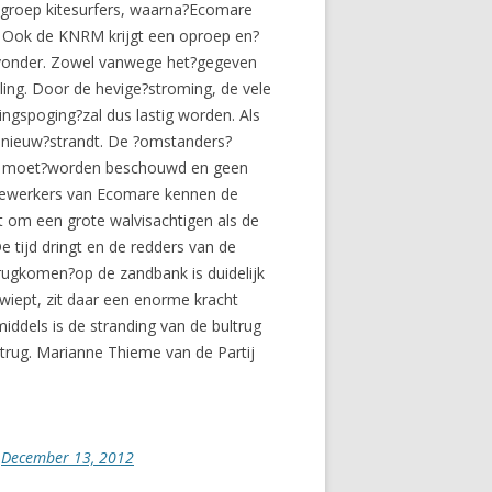
 groep kitesurfers, waarna?Ecomare
 Ook de KNRM krijgt een oproep en?
ndvonder. Zowel vanwege het?gegeven
ling. Door de hevige?stroming, de vele
ngspoging?zal dus lastig worden. Als
opnieuw?strandt. De ?omstanders?
loren moet?worden beschouwd en geen
edewerkers van Ecomare kennen de
kt om een grote walvisachtigen als de
e tijd dringt en de redders van de
ugkomen?op de zandbank is duidelijk
zwiept, zit daar een enorme kracht
ddels is de stranding van de bultrug
ltrug. Marianne Thieme van de Partij
)
December 13, 2012