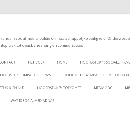
g rondom social media, politie en maatschappelijke veiligheid. Onderwerp
htspraak tot crisisbeheersing en communicatie.
Spring
naar
CONTACT
HET BOEK
HOME
HOOFDSTUK 1: SOCIALE (R)EV
inhoud
OOFDSTUK 3: IMPACT OP 8 W’S
HOOFDSTUK 4: IMPACT OP METHODIEK
TUK 6: EN NU?
HOOFDSTUK 7: TOEKOMST
MEDIA ABC
MI
WAT IS SOCIALMEDIADNA?