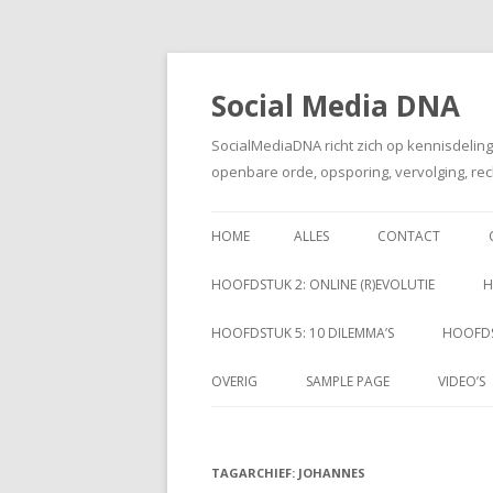
Social Media DNA
SocialMediaDNA richt zich op kennisdelin
openbare orde, opsporing, vervolging, rec
HOME
ALLES
CONTACT
HOOFDSTUK 2: ONLINE (R)EVOLUTIE
H
HOOFDSTUK 5: 10 DILEMMA’S
HOOFDS
OVERIG
SAMPLE PAGE
VIDEO’S
TAGARCHIEF:
JOHANNES