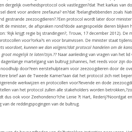
een dergelijk overheidsprotocol ook vastleggen?dat ?het karkas van do
sel dient voor andere zeefauna? en?dat ?belanghebbenden zoals Natur
rond gestrande zeezoogdieren?.?Een protocol wordt later door minist
t de minister, de afspraken rond?dode aangespoelde dieren blijken 
ron: ‘Rijk krijgt regie bij strandingen?, Trouw, 17 december 2012). De
rotocollen voor?orka?s en voor bruinvissen. De minister staat tijdens
oiets voordoet, kunnen we dan volgens?dat protocol handelen om de kan
groot mogelijk te laten?zijn.??
Naar aanleiding van vragen van het lid
agenlange martelgang van bultrug Johannes, het reeds voor zijn do
n noodhulp door?een eerstehulpteam voor zeezoogdieren door de ove
atere brief aan de Tweede Kamer?aan dat het protocol zich niet beper
igerende werkwijzen en protocollen voor?levende en dode zeezoogdier
stellen van het protocol zullen alle stakeholders worden betrokken,?
dt dus ook voor Zeehondencr?che Lenie ?t Hart, Rederij?Noordgat en
ng van de reddingspogingen van de bultrug.