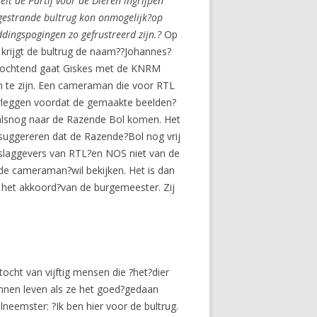
eit de Partij voor de Dieren ingrijpen
gestrande bultrug kon onmogelijk?
op
reddingspogingen zo
gefrustreerd zijn.?
Op
 krijgt de bultrug de naam??Johannes?
gochtend gaat Giskes met de KNRM
en te zijn. Een cameraman die voor RTL
rleggen voordat de gemaakte beelden?
 alsnog naar de Razende Bol komen. Het
uggereren dat de Razende?Bol nog vrij
erslaggevers van RTL?en NOS niet van de
de cameraman?wil bekijken. Het is dan
 het akkoord?van de burgemeester. Zij
tocht van vijftig mensen die ?het?dier
kunnen leven als ze het goed?gedaan
eemster: ?Ik ben hier voor de bultrug.