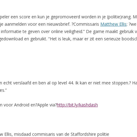
speler een score en kun je gepromoveerd worden in je (politie)rang. 
 je aanmelden voor een nieuwsbrief. ?Commissaris
Matthew Ellis
: ?w
 informatie te geven over online veiligheid.” De game maakt gebruik v
?gedownload en gebruikt. “Het is leuk, maar er zit een serieuze boodsc
 echt verslaafd en ben al op level 44. Ik kan er niet mee stoppen.? Ha
es.”
 voor Android en?Apple via?
http://bit.ly/kashdash
 Ellis, misdaad commisaris van de Staffordshire politie