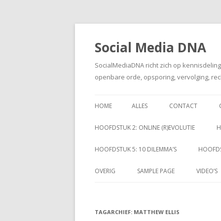
Social Media DNA
SocialMediaDNA richt zich op kennisdelin
openbare orde, opsporing, vervolging, rec
HOME
ALLES
CONTACT
HOOFDSTUK 2: ONLINE (R)EVOLUTIE
H
HOOFDSTUK 5: 10 DILEMMA’S
HOOFDS
OVERIG
SAMPLE PAGE
VIDEO’S
TAGARCHIEF:
MATTHEW ELLIS