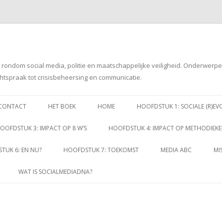
g rondom social media, politie en maatschappelijke veiligheid. Onderwerp
htspraak tot crisisbeheersing en communicatie.
Spring
naar
CONTACT
HET BOEK
HOME
HOOFDSTUK 1: SOCIALE (R)EV
inhoud
OOFDSTUK 3: IMPACT OP 8 W’S
HOOFDSTUK 4: IMPACT OP METHODIEK
TUK 6: EN NU?
HOOFDSTUK 7: TOEKOMST
MEDIA ABC
MI
WAT IS SOCIALMEDIADNA?