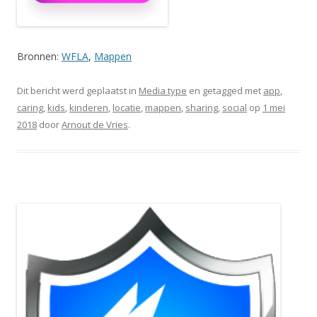
Bronnen:
WFLA
,
Mappen
Dit bericht werd geplaatst in
Media type
en getagged met
app
,
caring
,
kids
,
kinderen
,
locatie
,
mappen
,
sharing
,
social
op
1 mei
2018
door
Arnout de Vries
.