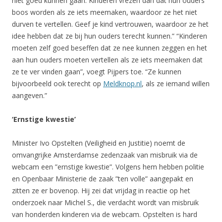
niet goed kunnen gaan. Kinderen vrezen dan dat hun ouders
boos worden als ze iets meemaken, waardoor ze het niet
durven te vertellen. Geef je kind vertrouwen, waardoor ze het
idee hebben dat ze bij hun ouders terecht kunnen.” “Kinderen
moeten zelf goed beseffen dat ze nee kunnen zeggen en het
aan hun ouders moeten vertellen als ze iets meemaken dat
ze te ver vinden gaan”, voegt Pijpers toe. “Ze kunnen
bijvoorbeeld ook terecht op
Meldknop.nl
, als ze iemand willen
aangeven.”
‘Ernstige kwestie’
Minister Ivo Opstelten (Veiligheid en Justitie) noemt de
omvangrijke Amsterdamse zedenzaak van misbruik via de
webcam een ”ernstige kwestie”. Volgens hem hebben politie
en Openbaar Ministerie de zaak ”ten volle” aangepakt en
zitten ze er bovenop. Hij zei dat vrijdag in reactie op het
onderzoek naar Michel S., die verdacht wordt van misbruik
van honderden kinderen via de webcam. Opstelten is hard