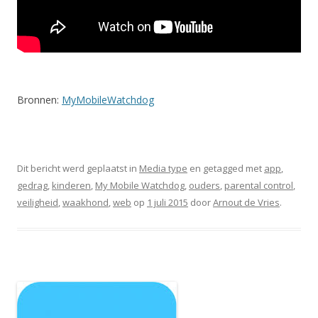
Bronnen:
MyMobileWatchdog
Dit bericht werd geplaatst in
Media type
en getagged met
app
,
gedrag
,
kinderen
,
My Mobile Watchdog
,
ouders
,
parental control
,
veiligheid
,
waakhond
,
web
op
1 juli 2015
door
Arnout de Vries
.