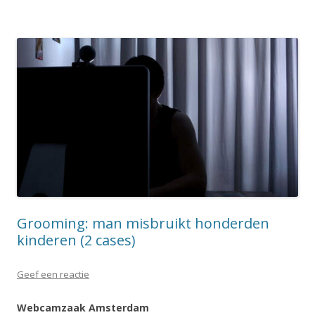
Grooming: man misbruikt honderden
kinderen (2 cases)
Geef een reactie
Webcamzaak Amsterdam