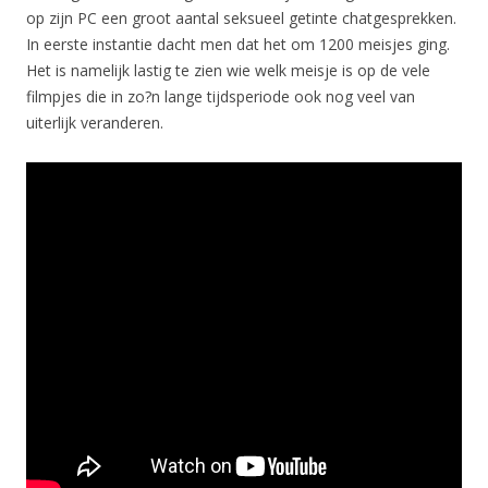
op zijn PC een groot aantal seksueel getinte chatgesprekken.
In eerste instantie dacht men dat het om 1200 meisjes ging.
Het is namelijk lastig te zien wie welk meisje is op de vele
filmpjes die in zo?n lange tijdsperiode ook nog veel van
uiterlijk veranderen.