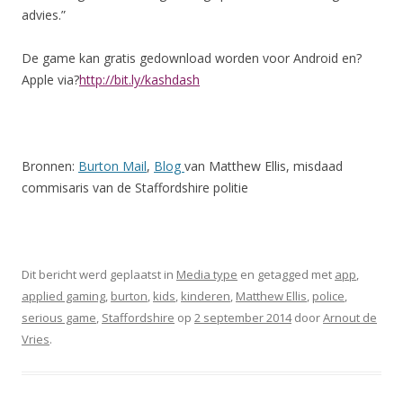
advies.”
De game kan gratis gedownload worden voor Android en?
Apple via?
http://bit.ly/kashdash
Bronnen:
Burton Mail
,
Blog
van Matthew Ellis, misdaad
commisaris van de Staffordshire politie
Dit bericht werd geplaatst in
Media type
en getagged met
app
,
applied gaming
,
burton
,
kids
,
kinderen
,
Matthew Ellis
,
police
,
serious game
,
Staffordshire
op
2 september 2014
door
Arnout de
Vries
.