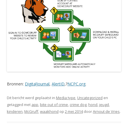
Bronnen:
DigitalJournal
,
AlertID
,?
NCPC.org
.
Dit bericht werd geplaatst in
Media type
,
Uncategorized
en
getagged met
app
,
bite out of crime
,
crime dog
,
hond
,
jeugd
,
kinderen
,
McGruff
,
waakhond
op
2 mei 2014
door
Arnout de Vries
.