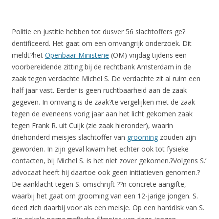
Politie en justitie hebben tot dusver 56 slachtoffers ge?
dentificeerd. Het gaat om een omvangrijk onderzoek. Dit
meldt?het
Openbaar Ministerie
(OM) vrijdag tijdens een
voorbereidende zitting bij de rechtbank Amsterdam in de
zaak tegen verdachte Michel S. De verdachte zit al ruim een
half jaar vast. Eerder is geen ruchtbaarheid aan de zaak
gegeven. In omvang is de zaak?te vergelijken met de zaak
tegen de eveneens vorig jaar aan het licht gekomen zaak
tegen Frank R. uit Cuijk (zie zaak hieronder), waarin
driehonderd meisjes slachtoffer van
grooming
zouden zijn
geworden. In zijn geval kwam het echter ook tot fysieke
contacten, bij Michel S. is het niet zover gekomen.?Volgens S.’
advocaat heeft hij daartoe ook geen initiatieven genomen.?
De aanklacht tegen S. omschrijft ??n concrete aangifte,
waarbij het gaat om grooming van een 12-jarige jongen. S.
deed zich daarbij voor als een meisje. Op een harddisk van S.