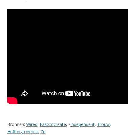
Bronnen:
Wired
,
FastCocreate
, ?
Independent
,
Trouw
,
Huffungtonpost
,
Ze