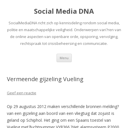
Social Media DNA
SocialMediaDNA richt zich op kennisdeling rondom social media,
politie en maatschappelijke veiligheid. Onderwerpen vari?ren van
de online aspecten van openbare orde, opsporing, vervolging,
rechtspraak tot crisisbeheersing en communicatie.
Spring
Menu
naar
inhoud
Vermeende gijzeling Vueling
Geef een reactie
Op 29 augustus 2012 maken verschillende bronnen melding?
van een gijzeling aan boord van een vliegtuig dat zojuist is
geland op Schiphol. Het ging om een Spaans toestel van
Vueling met?luchtnummer VY8366.?Het alarmsysteem P2000