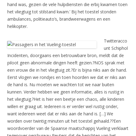
hand was, gezien de vele hulpdiensten die erbij kwamen toen
het vliegtuig tot stilstand kwam.’ Bij het toestel stonden
ambulances, politieauto’s, brandweerwagens en een
helikopter.
Twitteracco
unt Schiphol
Incidenten, doorgaans een betrouwbare bron, meldt dat de
piloot geen abnormale dingen heeft gezien.?NOS sprak met
een vrouw die in het vliegtuig zit.?Er is bijna niks aan de hand.
Eerst vlogen we rondjes en toen hoorden we dat er niks aan
de hand is. Nu moeten we wachten tot we naar buiten
kunnen. Verder hebben we geen informatie, alles is rustig in
het vliegtuig.?Het is hier een beetje een chaos, alle kinderen
willen er graag uit. Iedereen is er verder wel rustig onder,
want iedereen weet dat er niks aan de hand is. […] We
worden over twintig minuten uit het toestel gehaald.??Een
woordvoerder van de Spaanse maatschappij Vueling verklaart
tegenover persbureau Reuters dat de berichten van het