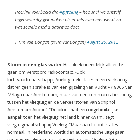
Heerlijk voorbeeld die
#gijzeling
– hoe snel we onszelf
tegenwoordig gek maken als er iets even niet werkt en
wat sociale media daarmee doet
? Tim van Dongen (@TimvanDongen)
August 29, 2012
Storm in een glas water
Het bleek uiteindelijk alleen te
gaan om verstoord radiocontact.?Ook
luchtvaartmaatschappij Vueling meldt later in een verklaring
dat ‘er geen sprake is van een gijzeling van vlucht VY 8366 van
M?laga naar Amsterdam, maar van een communicatiestoring
tussen het vliegtuig en de verkeerstoren van Schiphol
Amsterdam Airport’. “De piloot had een ongebruikelijke
aanpak toen het vliegtuig het land binnenkwam, zegt
vliegtuigmaatschappij Vueling. “Maar aan boord is alles
normaal. In Nederland wordt dan automatische uitgegaan
van een gijzeling, maar dat is niet zo zegt Vueling.”?Het