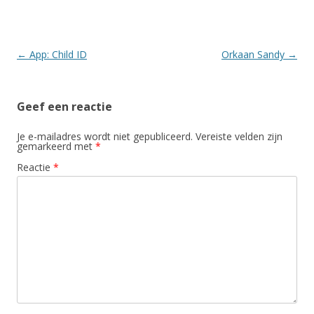
Berichtnavigatie
←
App: Child ID
Orkaan Sandy
→
Geef een reactie
Je e-mailadres wordt niet gepubliceerd.
Vereiste velden zijn
gemarkeerd met
*
Reactie
*