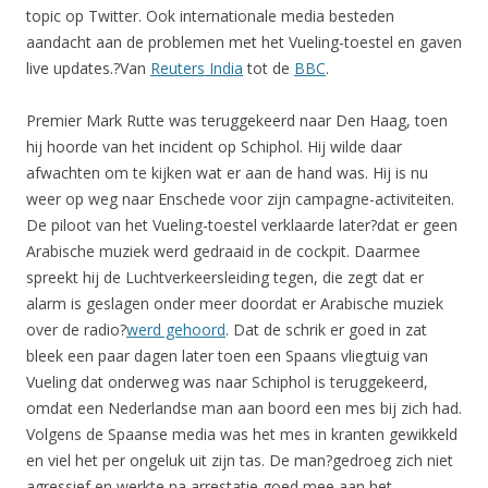
topic op Twitter. Ook internationale media besteden
aandacht aan de problemen met het Vueling-toestel en gaven
live updates.?Van
Reuters India
tot de
BBC
.
Premier Mark Rutte was teruggekeerd naar Den Haag, toen
hij hoorde van het incident op Schiphol. Hij wilde daar
afwachten om te kijken wat er aan de hand was. Hij is nu
weer op weg naar Enschede voor zijn campagne-activiteiten.
De piloot van het Vueling-toestel verklaarde later?dat er geen
Arabische muziek werd gedraaid in de cockpit. Daarmee
spreekt hij de Luchtverkeersleiding tegen, die zegt dat er
alarm is geslagen onder meer doordat er Arabische muziek
over de radio?
werd gehoord
. Dat de schrik er goed in zat
bleek een paar dagen later toen een Spaans vliegtuig van
Vueling dat onderweg was naar Schiphol is teruggekeerd,
omdat een Nederlandse man aan boord een mes bij zich had.
Volgens de Spaanse media was het mes in kranten gewikkeld
en viel het per ongeluk uit zijn tas. De man?gedroeg zich niet
agressief en werkte na arrestatie goed mee aan het