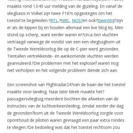
maakte rond 13:45 uur melding van de gijzeling. En vanaf de
vliegbasis in Volkel zijn twee F16?s opgestegen om het
toestel te begeleiden.?
RTL
,?
NRC
,
NOS?
en ook?
GeenStijl
?zijn
er als de kippen bij en houden allemaal een live blog bij. Men
stond op scherp, want eerder waren er?circa tien vluchten
vertraagd vanwege de vondst van een een vliegtuigbom uit
de Tweede Wereldoorlog die op de C-pier werd gevonden.
Tientallen vertrekkende- en aankomende vluchten werden
geannuleerd.?Die problemen met het explosief waren nog
niet verholpen en het volgende probleem diende zich aan.
Een screenshot van Flightradar24?van de baan die het toestel
maakte voor landing. Naar later bleek maakte het?
passagiersvliegtuig meerdere bochten die afweken van de
instructies van de luchtverkeersleiding, omdat eerder die dag
de gevonden?
bom uit de Tweede Wereldoorlog zorgde voor
oponthoud de piloten waren gevraagd een paar extra rondes
te vliegen.?De bedoeling was dat het toestel rechtsom zou