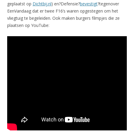
geplaatst op
Dichtbij.nl
) en?Defensie?
bevestigt
?tegenover
EenVandaag dat er twee F16’s waren opgestegen om het
vliegtuig te begeleiden. Ook maken burgers filmpjes die ze
plaatsen op YouTube: