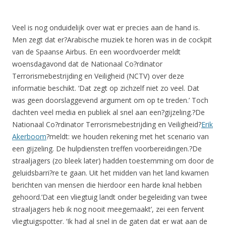
Veel is nog onduidelijk over wat er precies aan de hand is.
Men zegt dat er?Arabische muziek te horen was in de cockpit
van de Spaanse Airbus. En een woordvoerder meldt
woensdagavond dat de Nationaal Co?rdinator
Terrorismebestrijding en Veiligheid (NCTV) over deze
informatie beschikt. ‘Dat zegt op zichzelf niet zo veel. Dat
was geen doorslaggevend argument om op te treden.’ Toch
dachten veel media en publiek al snel aan een?gijzeling.?De
Nationaal Co?rdinator Terrorismebestrijding en Veiligheid?
Erik
Akerboom
?meldt: we houden rekening met het scenario van
een gijzeling. De hulpdiensten treffen voorbereidingen.?De
straaljagers (zo bleek later) hadden toestemming om door de
geluidsbarri?re te gaan. Uit het midden van het land kwamen
berichten van mensen die hierdoor een harde knal hebben
gehoord.’Dat een vliegtuig landt onder begeleiding van twee
straaljagers heb ik nog nooit meegemaakt’, zei een fervent
vliegtuigspotter. ‘Ik had al snel in de gaten dat er wat aan de