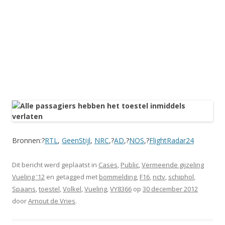
Bronnen:?
RTL
,
GeenStijl
,
NRC
,?
AD
,?
NOS
,?
FlightRadar24
Dit bericht werd geplaatst in
Cases
,
Public
,
Vermeende gijzeling
Vueling '12
en getagged met
bommelding
,
F16
,
nctv
,
schiphol
,
Spaans
,
toestel
,
Volkel
,
Vueling
,
VY8366
op
30 december 2012
door
Arnout de Vries
.