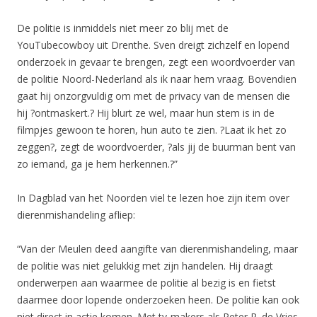
De politie is inmiddels niet meer zo blij met de
YouTubecowboy uit Drenthe. Sven dreigt zichzelf en lopend
onderzoek in gevaar te brengen, zegt een woordvoerder van
de politie Noord-Nederland als ik naar hem vraag. Bovendien
gaat hij onzorgvuldig om met de privacy van de mensen die
hij ?ontmaskert.? Hij blurt ze wel, maar hun stem is in de
filmpjes gewoon te horen, hun auto te zien. ?Laat ik het zo
zeggen?, zegt de woordvoerder, ?als jij de buurman bent van
zo iemand, ga je hem herkennen.?”
In Dagblad van het Noorden viel te lezen hoe zijn item over
dierenmishandeling afliep:
“Van der Meulen deed aangifte van dierenmishandeling, maar
de politie was niet gelukkig met zijn handelen. Hij draagt
onderwerpen aan waarmee de politie al bezig is en fietst
daarmee door lopende onderzoeken heen. De politie kan ook
niet direct in actie komen. Met tv-makers als Peter R. de Vries