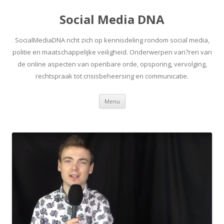
Social Media DNA
SocialMediaDNA richt zich op kennisdeling rondom social media,
politie en maatschappelijke veiligheid. Onderwerpen vari?ren van
de online aspecten van openbare orde, opsporing, vervolging,
rechtspraak tot crisisbeheersing en communicatie.
Spring
Menu
naar
inhoud