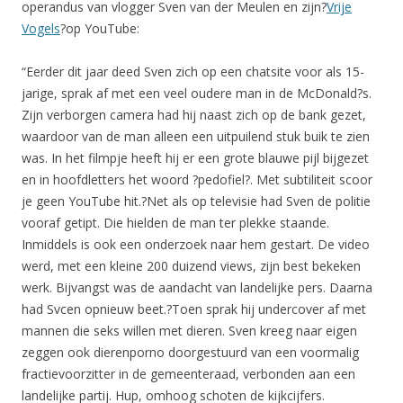
operandus van vlogger Sven van der Meulen en zijn?
Vrije
Vogels
?op YouTube:
“Eerder dit jaar deed Sven zich op een chatsite voor als 15-
jarige, sprak af met een veel oudere man in de McDonald?s.
Zijn verborgen camera had hij naast zich op de bank gezet,
waardoor van de man alleen een uitpuilend stuk buik te zien
was. In het filmpje heeft hij er een grote blauwe pijl bijgezet
en in hoofdletters het woord ?pedofiel?. Met subtiliteit scoor
je geen YouTube hit.?Net als op televisie had Sven de politie
vooraf getipt. Die hielden de man ter plekke staande.
Inmiddels is ook een onderzoek naar hem gestart. De video
werd, met een kleine 200 duizend views, zijn best bekeken
werk. Bijvangst was de aandacht van landelijke pers. Daarna
had Svcen opnieuw beet.?Toen sprak hij undercover af met
mannen die seks willen met dieren. Sven kreeg naar eigen
zeggen ook dierenporno doorgestuurd van een voormalig
fractievoorzitter in de gemeenteraad, verbonden aan een
landelijke partij. Hup, omhoog schoten de kijkcijfers.