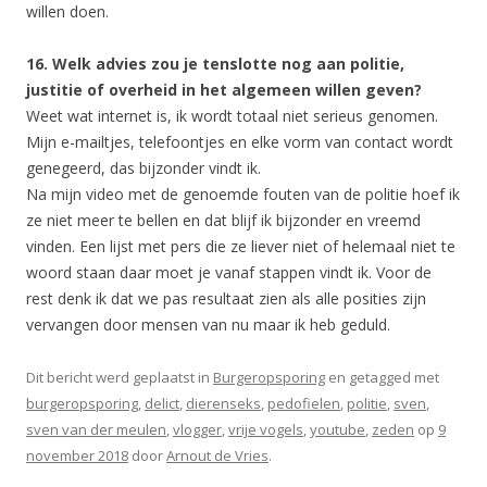
willen doen.
16. Welk advies zou je tenslotte nog aan politie,
justitie of overheid in het algemeen willen geven?
Weet wat internet is, ik wordt totaal niet serieus genomen.
Mijn e-mailtjes, telefoontjes en elke vorm van contact wordt
genegeerd, das bijzonder vindt ik.
Na mijn video met de genoemde fouten van de politie hoef ik
ze niet meer te bellen en dat blijf ik bijzonder en vreemd
vinden. Een lijst met pers die ze liever niet of helemaal niet te
woord staan daar moet je vanaf stappen vindt ik. Voor de
rest denk ik dat we pas resultaat zien als alle posities zijn
vervangen door mensen van nu maar ik heb geduld.
Dit bericht werd geplaatst in
Burgeropsporing
en getagged met
burgeropsporing
,
delict
,
dierenseks
,
pedofielen
,
politie
,
sven
,
sven van der meulen
,
vlogger
,
vrije vogels
,
youtube
,
zeden
op
9
november 2018
door
Arnout de Vries
.