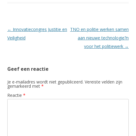
Berichtnavigatie
←
Innovatiecongres Justitie en
TNO en politie werken samen
Veiligheid
aan nieuwe technologie?n
voor het politiewerk
→
Geef een reactie
Je e-mailadres wordt niet gepubliceerd.
Vereiste velden zijn
gemarkeerd met
*
Reactie
*