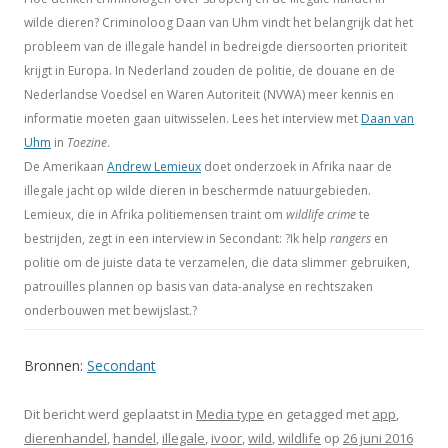
wilde dieren? Criminoloog Daan van Uhm vindt het belangrijk dat het
probleem van de illegale handel in bedreigde diersoorten prioriteit
krijgt in Europa. In Nederland zouden de politie, de douane en de
Nederlandse Voedsel en Waren Autoriteit (NVWA) meer kennis en
informatie moeten gaan uitwisselen. Lees het interview met
Daan van
Uhm
in
Toezine
.
De Amerikaan
Andrew Lemieux
doet onderzoek in Afrika naar de
illegale jacht op wilde dieren in beschermde natuurgebieden.
Lemieux, die in Afrika politiemensen traint om
wildlife crime
te
bestrijden, zegt in een interview in Secondant: ?Ik help
rangers
en
politie om de juiste data te verzamelen, die data slimmer gebruiken,
patrouilles plannen op basis van data-analyse en rechtszaken
onderbouwen met bewijslast.?
Bronnen:
Secondant
Dit bericht werd geplaatst in
Media type
en getagged met
app
,
dierenhandel
,
handel
,
illegale
,
ivoor
,
wild
,
wildlife
op
26 juni 2016